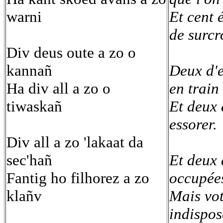
warni
Et cent 
de surcr
Div deus oute a zo o
kannañ
Deux d'e
Ha div all a zo o
en train
tiwaskañ
Et deux 
essorer.
Div all a zo 'lakaat da
sec'hañ
Et deux 
Fantig ho filhorez a zo
occupée
klañv
Mais votr
indispos