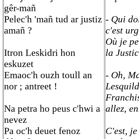
gêr-mañ
Pelec'h 'mañ tud ar justiz
- Qui do
amañ ?
c'est urg
Où je pe
Itron Leskidri hon
la Justi
eskuzet
Emaoc'h ouzh toull an
- Oh, M
nor ; antreet !
Lesquild
Franchis
Na petra ho peus c'hwi a
allez, e
nevez
Pa oc'h deuet fenoz
C'est, j