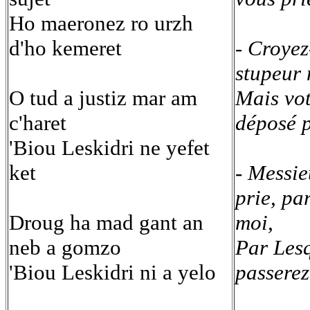
Ho maeronez ro urzh
d'ho kemeret
- Croyez
stupeur n
O tud a justiz mar am
Mais vo
c'haret
déposé p
'Biou Leskidri ne yefet
ket
- Messie
prie, pa
Droug ha mad gant an
moi,
neb a gomzo
Par Lesq
'Biou Leskidri ni a yelo
passerez