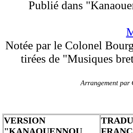
Publié dans "Kanaoue
M
Notée par le Colonel Bour
tirées de "Musiques br
Arrangement par 
VERSION
TRADU
"KANAOUENNOU
FRANC