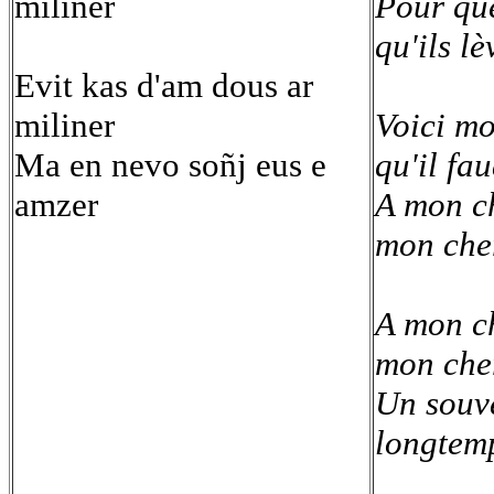
miliner
Pour que
qu'ils lè
Evit kas d'am dous ar
miliner
Voici m
Ma en nevo soñj eus e
qu'il fa
amzer
A mon c
mon che
A mon c
mon che
Un souv
longtem