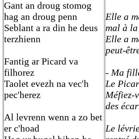
Gant an droug stomog
hag an droug penn
Elle a m
Seblant a ra din he deus
mal à la
terzhienn
Elle a m
peut-êtr
Fantig ar Picard va
filhorez
- Ma fil
Taolet evezh na vec'h
Le Picar
pec'herez
Méfiez-v
des écar
Al levrenn wenn a zo bet
er c'hoad
Le lévri