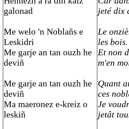
Hennezh a ra din kalz
Car dans
galonad
jeté dix 
Me welo 'n Noblañs e
Le onziè
Leskidri
les bois.
Me garje an tan ouzh he
Et non d
deviñ
m'en mor
Me garje an tan ouzh he
Quant au
deviñ
ces nobl
Ma maeronez e-kreiz o
Je voudr
leskiñ
jetât tou