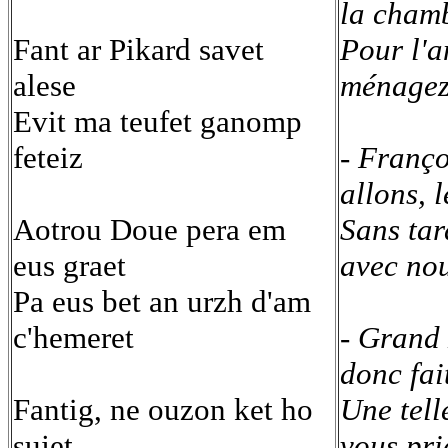
la chamb
Fant ar Pikard savet
Pour l'a
alese
ménagez
Evit ma teufet ganomp
feteiz
- Franço
allons, 
Aotrou Doue pera em
Sans tar
eus graet
avec nou
Pa eus bet an urzh d'am
c'hemeret
- Grand 
donc fait
Fantig, ne ouzon ket ho
Une tell
sujet
vous pri