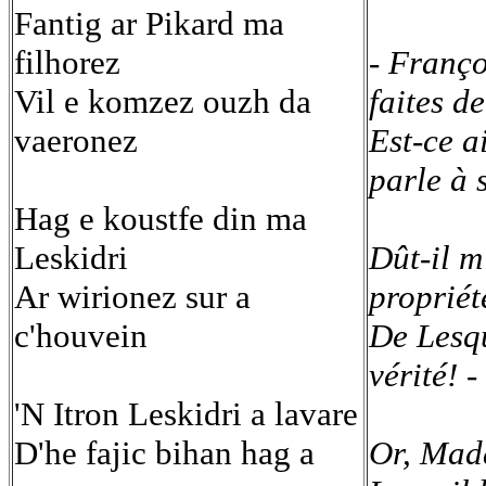
Fantig ar Pikard ma
filhorez
- Franço
Vil e komzez ouzh da
faites de
vaeronez
Est-ce a
parle à 
Hag e koustfe din ma
Leskidri
Dût-il m
Ar wirionez sur a
propriét
c'houvein
De Lesqu
vérité! -
'N Itron Leskidri a lavare
D'he fajic bihan hag a
Or, Mad