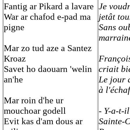
Fantig ar Pikard a lavare
Je voudr
War ar chafod e-pad ma
jetât tou
pigne
Sans ou
marraine
Mar zo tud aze a Santez
Kroaz
François
Savet ho daouarn 'welin
criait b
an'he
Le jour 
à l'écha
Mar roin d'he ur
mouchoar godell
- Y-a-t-i
Evit kas d'am dous ar
Sainte-C