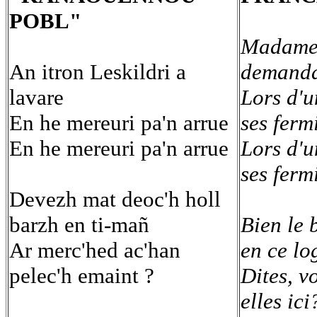
POBL"
Madame 
An itron Leskildri a
demanda
lavare
Lors d'u
En he mereuri pa'n arrue
ses ferm
En he mereuri pa'n arrue
Lors d'u
ses ferm
Devezh mat deoc'h holl
barzh en ti-mañ
Bien le 
Ar merc'hed ac'han
en ce lo
pelec'h emaint ?
Dites, vo
elles ici