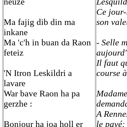
neuze
Lesquild
Ce jour-
Ma fajig dib din ma
son vale
inkane
Ma 'c'h in buan da Raon
- Selle 
feteiz
aujourd
Il faut q
'N Itron Leskildri a
course à
lavare
War bave Raon ha pa
Madame 
gerzhe :
demanda
A Rennes
Bonjour ha joa holl er
le pavé: