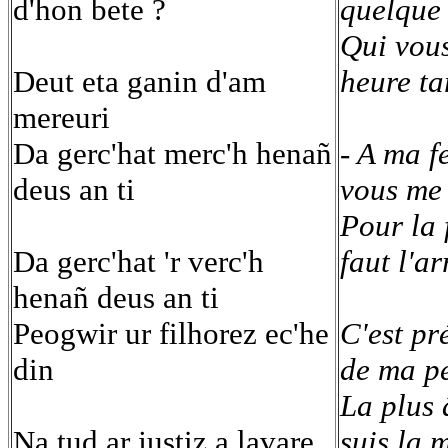
d'hon bete ?
quelque 
Qui vous
Deut eta ganin d'am
heure ta
mereuri
Da gerc'hat merc'h henañ
- A ma f
deus an ti
vous me 
Pour la f
Da gerc'hat 'r verc'h
faut l'ar
henañ deus an ti
Peogwir ur filhorez ec'he
C'est pr
din
de ma p
La plus 
Na tud ar justiz a lavare
suis la 