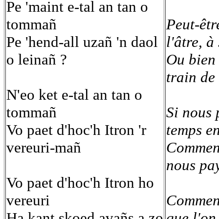
Pe 'maint e-tal an tan o
tommañ
Peut-êtr
Pe 'hend-all uzañ 'n daol
l'âtre, à
o leinañ ?
Ou bien 
train de
N'eo ket e-tal an tan o
tommañ
Si nous 
Vo paet d'hoc'h Itron 'r
temps en
vereuri-mañ
Comment
nous pa
Vo paet d'hoc'h Itron ho
vereuri
Comment
Ha kant skoed avañs a zo
que l'on