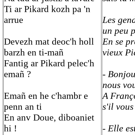
Ti ar Pikard kozh pa 'n
arrue
Les gend
un peu p
Devezh mat deoc'h holl
En se pr
barzh en ti-mañ
vieux Pi
Fantig ar Pikard pelec'h
emañ ?
- Bonjou
nous vou
Emañ en he c'hambr e
A Franço
penn an ti
s'il vous
En anv Doue, diboaniet
hi !
- Elle e