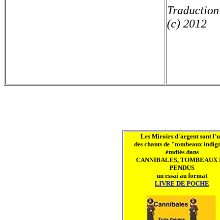
Traduction
(c) 2012
Les Miroirs d'argent sont l'
des chants de "tombeaux indig
étudiés dans
CANNIBALES, TOMBEAUX 
PENDUS
un essai au format
LIVRE DE POCHE