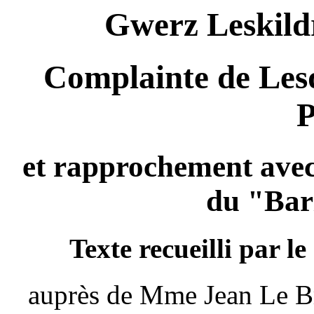
Gwerz Leskildr
Complainte de Lesq
P
et rapprochement ave
du "Bar
Texte recueilli par l
auprès de Mme Jean Le Br