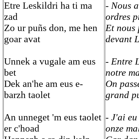
Etre Leskildri ha ti ma
- Nous a
zad
ordres p
Zo ur puñs don, me hen
Et nous 
goar avat
devant L
Unnek a vugale am eus
- Entre 
bet
notre m
Dek an'he am eus e-
On pass
barzh taolet
grand pu
An unneget 'm eus taolet
- J'ai eu
er c'hoad
onze ma