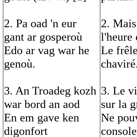
2. Pa oad 'n eur
2. Mais
gant ar gosperoù
l'heure
Edo ar vag war he
Le frêl
genoù.
chaviré
3. An Troadeg kozh
3. Le v
war bord an aod
sur la g
En em gave ken
Ne pouv
digonfort
console