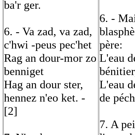
ba'r ger.
6. - Mai
6. - Va zad, va zad,
blasph
c'hwi -peus pec'het
père:
Rag an dour-mor zo
L'eau d
benniget
bénitier
Hag an dour ster,
L'eau d
hennez n'eo ket. -
de péch
[2]
7. A pe