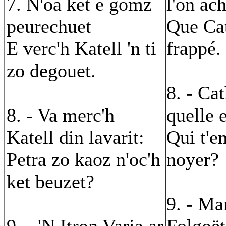
7. N'oa ket e gomz
l'on ac
peurechuet
Que Cat
E verc'h Katell 'n ti
frappé.
zo degouet.
8. - Cat
8. - Va merc'h
quelle e
Katell din lavarit:
Qui t'e
Petra zo kaoz n'oc'h
noyer?
ket beuzet?
9. - Ma