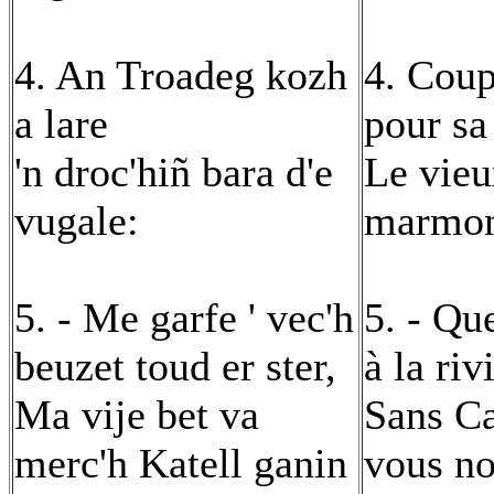
4. An Troadeg kozh
4. Coup
a lare
pour sa
'n droc'hiñ bara d'e
Le vieu
vugale:
marmon
5. - Me garfe ' vec'h
5. - Qu
beuzet toud er ster,
à la riv
Ma vije bet va
Sans Ca
merc'h Katell ganin
vous no