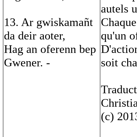
autels u
13. Ar gwiskamañt
Chaque
da deir aoter,
qu'un o
Hag an oferenn bep
D'actio
Gwener. -
soit cha
Traduct
Christi
(c) 201