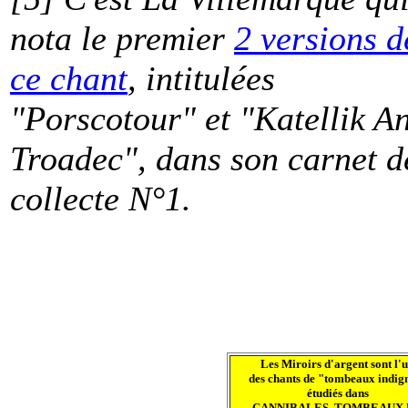
nota le premier
2 versions d
ce chant
, intitulées
"Porscotour" et "Katellik A
Troadec", dans son carnet d
collecte N°1.
Les Miroirs d'argent sont l'
des chants de "tombeaux indig
étudiés dans
CANNIBALES, TOMBEAUX 