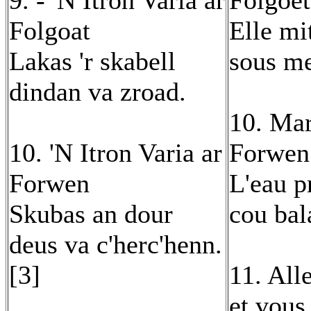
9. - 'N Itron Varia ar
Folgoët
Folgoat
Elle mi
Lakas 'r skabell
sous me
dindan va zroad.
10. Mar
10. 'N Itron Varia ar
Forwen 
Forwen
L'eau p
Skubas an dour
cou bal
deus va c'herc'henn.
[3]
11. All
et vous