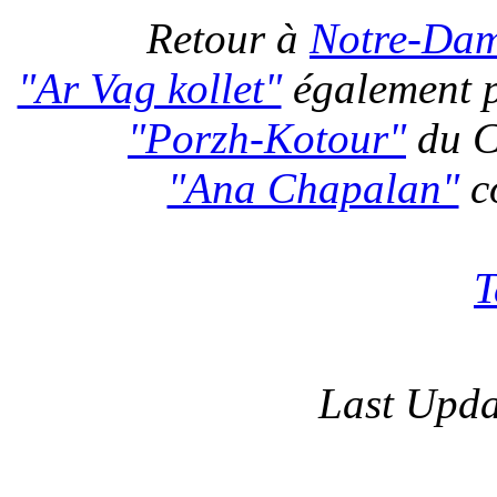
Retour à
Notre-Dam
"Ar Vag kollet"
également p
"Porzh-Kotour"
du C
"Ana Chapalan"
co
T
Last Upda