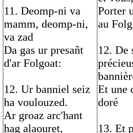
11. Deomp-ni va
Porter 
mamm, deomp-ni,
au Folg
va zad
Da gas ur presañt
12. De 
d'ar Folgoat:
précieu
bannièr
12. Ur banniel seiz
Et une 
ha voulouzed.
doré
Ar groaz arc'hant
hag alaouret,
13. Et 