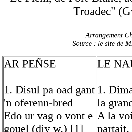
Troadec" (G
Arrangement Chr
Source : le site de M
AR PEÑSE
LE N
1. Disul pa oad gant
1. Dima
'n oferenn-bred
la gran
Edo ur vag o vont e
A la vo
gouel (div w.) [1]
partait.