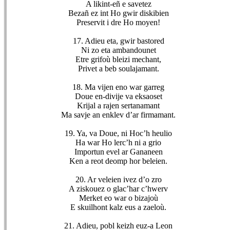
A likint-eñ e savetez
Bezañ ez int Ho gwir diskibien
Preservit i dre Ho moyen!
17. Adieu eta, gwir bastored
Ni zo eta ambandounet
Etre grifoù bleizi mechant,
Privet a beb soulajamant.
18. Ma vijen eno war garreg
Doue en-divije va eksaoset
Krijal a rajen sertanamant
Ma savje an enklev d’ar firmamant.
19. Ya, va Doue, ni Hoc’h heulio
Ha war Ho lerc’h ni a grio
Importun evel ar Gananeen
Ken a reot deomp hor beleien.
20. Ar veleien ivez d’o zro
A ziskouez o glac’har c’hwerv
Merket eo war o bizajoù
E skuilhont kalz eus a zaeloù.
21. Adieu, pobl keizh euz-a Leon