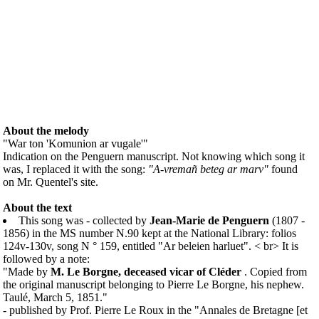
About the melody
"War ton 'Komunion ar vugale'"
Indication on the Penguern manuscript. Not knowing which song it
was, I replaced it with the song:
"A-vremañ beteg ar marv"
found
on Mr. Quentel's site.
About the text
This song was - collected by
Jean-Marie de Penguern
(1807 -
1856) in the MS number N.90 kept at the National Library: folios
124v-130v, song N ° 159, entitled "Ar beleien harluet". < br> It is
followed by a note:
"Made by
M. Le Borgne, deceased vicar of Cléder
. Copied from
the original manuscript belonging to Pierre Le Borgne, his nephew.
Taulé, March 5, 1851."
- published by Prof. Pierre Le Roux in the "Annales de Bretagne [et