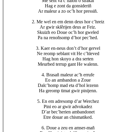
Me sent va c’halon o strakal
Hag e zont da gonsideriñ
Ar maleur a zo oc’h hor pressiñ.
2. Me wel en em denn deus hor c’hreiz
Ar gwir sklêrijen deus ar Feiz.
Skuizh eo Doue oc’h hor gweled
Pa na renoñsomp d’hor pec’hed.
3. Kaer en-neus don’t d’hor gervel
Ne reomp seblant vit He c’hleved
Hag hon skoyo a dra serten
Meurbed terrup gant He walenn.
4. Brasañ maleur ac’h errufe
Eo an ambandon a Zoue
Dalc’homp mad eta d’hol lezenn
Ha greomp timat gwir pinijenn.
5. En em adresomp d’ar Werchez
Pini eo ar gwir advokadez
D’ar bec’herien ambandonet
Etre douar an chismatiked.
6. Doue a zeu en amser-mañ