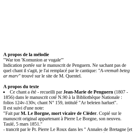
A propos de la mélodie
"War ton 'Komunion ar vugale'"
Indication portée sur le manuscrit de Penguern. Ne sachant pas de
quel chant il s'agit, je l'ai remplacé par le cantique:
"A-vremañ beteg
ar marv"
trouvé sur le site de M. Quentel.
A propos du texte
Ce chant a été - recueilli par
Jean-Marie de Penguern
(1807 -
1856) dans le manuscrit coté N.90 à la Bibliothèque Nationale :
folios 124v-130v, chant N° 159, intitulé "Ar beleien harluet".
Il est suivi d'une note:
"Fait par
M. Le Borgne, mort vicaire de Cléder
. Copié sur le
manuscrit original appartenant à Pierre Le Borgne, son neuveu.
Taulé, 5 mars 1851."
- trancrit par le Pr. Pierre Le Roux dans les " Annales de Bretagne [et