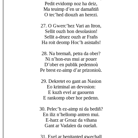
Pedit evidomp noz ha deiz,
Ma teuimp d’en ur damañtiñ
O tec’hed diouzh an herezi.
27. O Gwerc’hez Vari an Itron,
Sellit ouzh hon desolasion!
Sellit a-druez ouzh ar Frañs
Ha roit deomp Hoc’h asistañs!
28. Na bremañ, petra da ober?
Ni n’hon-eus mui ar pouer
D’ober en publik pedennoù
Pe brest ez-aimp d’ar prizonioù.
29. Dekretet eo gant an Nasion
Eo kriminal an devosion:
E kuzh evel ar gaouenn
E rankomp ober hor pedenn.
30. Pelec’h ez-aimp ni da bediñ?
En iliz n’hellomp antren mui.
E-harz ar Groaz da vihana
Gant ar Vadalen da ouelañ.
31. Evel ar benitanted gwechall