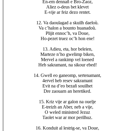
En-em dennañ e Bro-Zaoz,
Aliez o-deus bet klevet
E-vije ar feiz dezo rentet.
12. Va daoulagad a skuilh daeloù.
Va c’halon a bounto huanadoù.
Plijit ennoc’h, va Doue,
Ho-pezet truez oc’h hon ene!
13. Adieu, eta, hor beleien,
Marteze n’ho gwelimp biken,
Mervel a rankimp vel loened
Heb sakramant, na sikour ebed!
14. Gwell eo ganeomp, sertenamant,
4ervel heb resev sakramant
Evit na d’eo bezañ souilhet
Dre zaouarn an heretiked.
15. Kriz vije ar galon na ouelje
E-treizh an Aber, neb a vije,
O weled ministred Jezuz
Taolet war ar mor perilhuz.
16. Konduit al lestrig-se, va Doue,