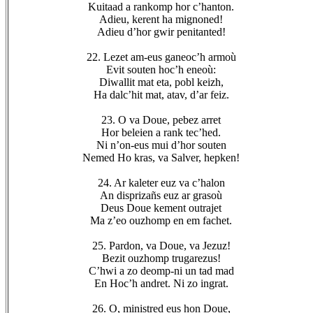
Kuitaad a rankomp hor c’hanton.
Adieu, kerent ha mignoned!
Adieu d’hor gwir penitanted!
22. Lezet am-eus ganeoc’h armoù
Evit souten hoc’h eneoù:
Diwallit mat eta, pobl keizh,
Ha dalc’hit mat, atav, d’ar feiz.
23. O va Doue, pebez arret
Hor beleien a rank tec’hed.
Ni n’on-eus mui d’hor souten
Nemed Ho kras, va Salver, hepken!
24. Ar kaleter euz va c’halon
An disprizañs euz ar grasoù
Deus Doue kement outrajet
Ma z’eo ouzhomp en em fachet.
25. Pardon, va Doue, va Jezuz!
Bezit ouzhomp trugarezus!
C’hwi a zo deomp-ni un tad mad
En Hoc’h andret. Ni zo ingrat.
26. O, ministred eus hon Doue,