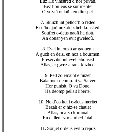
Euz He vinistred d’hor privañ.
Bez hon-eus se sur meritet
O vezañ outañ ken direspet.
7. Skuizh int pelloc’h o reded
Er c’hoajoù noz-deiz heb kousked.
Soufret o-deus naoñ ha rioù,
An douar yen evit gweleoù.
8. Evel int ouzh ar gaouenn
A guzh en deiz, en noz a bourmen.
Preservitiñ int evel laboused
Allas, er gwez a rank kuzhed.
9. Pell zo emaint e mizer
Balamour deomp-ni va Salver.
Hor punisit, O va Doue,
Ha deomp pellait liberte.
10. Ne d’eo ket i o-deus meritet
Bezañ er c’hiz-se chatiet
Allas, ni a zo kriminal
En dallentez meurbed fatal.
11. Soñjet o-deus evit o repoz