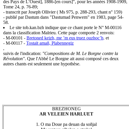
des Pays de L’Ouest], 1886-[en cours]", pour les années 1908-1909,
Tome 24, p. 76-89;
- transcrit par Joseph Ollivier ( Ms 975, p. 288-293, chant n° 159)
- publié par Dastum dans "Dastumad Penwern" en 1983, page 54-
58.
Le site tob.kan.bzh indique que ce chant porte le N° M-00116
dans la classification Malrieu. Cette page comporte 2 renvois:
- M-00101 -
Bretoned keizh, me ’m eus truez ouzhoc’h
. et
- M-00117 -
Tostaït amañ, Plabennegiz
,
suivis de l'indication:
"Compositions de M. Le Borgne contre la
Révolution"
. Que l'Abbé Le Borgne ait aussi composé ces deux
autres chants est seulement une hypothèse.
BREZHONEG
AR VELEIEN HARLUET
1. O ma Doue pa deuan da soñjal