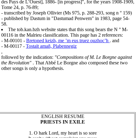
des Pays de L’Ouest], 1886- [in progress]", for the years 1908-1909,
Tome 24, p. 76-89;
- transcribed by Joseph Ollivier (Ms 975, p. 288-293, song n ° 159)
- published by Dastum in "Dastumad Penwern" in 1983, page 54-
58.
The tob.kan.bzh website states that this song bears the N ° M-
00116 in the Malrieu classification. This page has 2 references:
- M-00101 -
Bretoned keizh, me ’m eus truez ouzhoc’h
. and
- M-00117 -
Tostaït amañ, Plabennegiz
,
followed by the indication:
"Compositions of M. Le Borgne against
the Revolution"
. That Abbé Le Borgne also composed these two
other songs is only a hypothesis.
ENGLISH RESUME
PRIESTS IN EXILE
1. O hark Lord, my heart is so sore