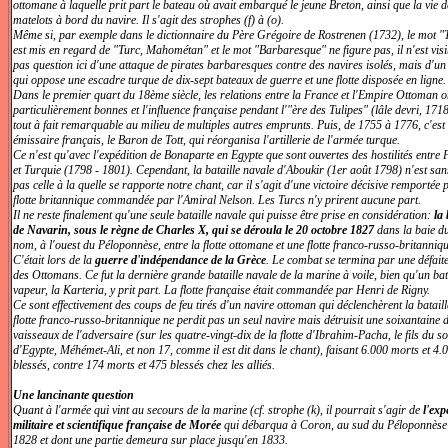
ottomane à laquelle prit part le bateau où avait embarqué le jeune Breton, ainsi que la vie d
matelots à bord du navire. Il s'agit des strophes (f) à (o).
Même si, par exemple dans le dictionnaire du Père Grégoire de Rostrenen (1732), le mot "
est mis en regard de "Turc, Mahométan" et le mot "Barbaresque" ne figure pas, il n'est vis
pas question ici d'une attaque de pirates barbaresques contre des navires isolés, mais d'u
qui oppose une escadre turque de dix-sept bateaux de guerre et une flotte disposée en ligne.
Dans le premier quart du 18ème siècle, les relations entre la France et l'Empire Ottoman o
particulièrement bonnes et l'influence française pendant l'"ère des Tulipes" (lâle devri, 17
tout à fait remarquable au milieu de multiples autres emprunts. Puis, de 1755 à 1776, c'est
émissaire français, le Baron de Tott, qui réorganisa l'artillerie de l'armée turque.
Ce n'est qu'avec l'expédition de Bonaparte en Egypte que sont ouvertes des hostilités entre
et Turquie (1798 - 1801). Cependant, la bataille navale d'Aboukir (1er août 1798) n'est san
pas celle à la quelle se rapporte notre chant, car il s'agit d'une victoire décisive remportée 
flotte britannique commandée par l'Amiral Nelson. Les Turcs n'y prirent aucune part.
Il ne reste finalement qu'une seule bataille navale qui puisse être prise en considération:
la 
de Navarin, sous le règne de Charles X, qui se déroula le 20 octobre 1827
dans la baie 
nom, à l'ouest du Péloponnèse, entre la flotte ottomane et une flotte franco-russo-britanniqu
C'était lors de la
guerre d'indépendance de la Grèce
. Le combat se termina par une défaite
des Ottomans. Ce fut la dernière grande bataille navale de la marine à voile, bien qu'un ba
vapeur, la Karteria, y prit part. La flotte française était commandée par Henri de Rigny.
Ce sont effectivement des coups de feu tirés d'un navire ottoman qui déclenchèrent la bataill
flotte franco-russo-britannique ne perdit pas un seul navire mais détruisit une soixantaine 
vaisseaux de l'adversaire (sur les quatre-vingt-dix de la flotte d'Ibrahim-Pacha, le fils du s
d'Egypte, Méhémet-Ali, et non 17, comme il est dit dans le chant), faisant 6.000 morts et 4.
blessés, contre 174 morts et 475 blessés chez les alliés.
Une lancinante question
Quant à l'armée qui vint au secours de la marine (cf. strophe (k), il pourrait s'agir de
l'exp
militaire et scientifique française de Morée
qui débarqua à Coron, au sud du Péloponnèse
1828 et dont une partie demeura sur place jusqu'en 1833.