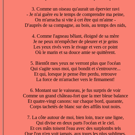
3. Comme un oiseau qu'aurait un épervier ravi
- Je n'ai guère eu le temps de comprendre ma peine,
On m'arracha si vite à cet être qui m'aime -
D'auprès de sa compagne, au bois, au temps des nids,
4. Comme l'agneau bêlant, éloigné de sa mère
Je ne peux m'empêcher de pleurer et je geins
Les yeux rivés vers le rivage et vers ce point
Où le marin et sa douce amie se quittèrent.
5. Bientôt mes yeux ne verront plus que l'océan
Qui s'agite sous moi, qui bondit et s'entrouvre...
Et qui, lorsque je pense être perdu, retrouve
La force de m'arracher vers le firmament!
6. Montant sur le vaisseau, je fus surpris de voir
Comme un grand château-fort que la mer bleue balance
Et quatre-vingt canons: sur chaque bord, quarante,
Corps tachetés de blanc sur des affûts tout noirs.
7. La côte autour de moi, bien loin, trace une ligne,
Qui divise en deux parts l'océan et le ciel.
Et ces mâts toisent l'eau avec des surplombs tels
Que l'on n'en voit jamais, aux tours les plus sublimes.