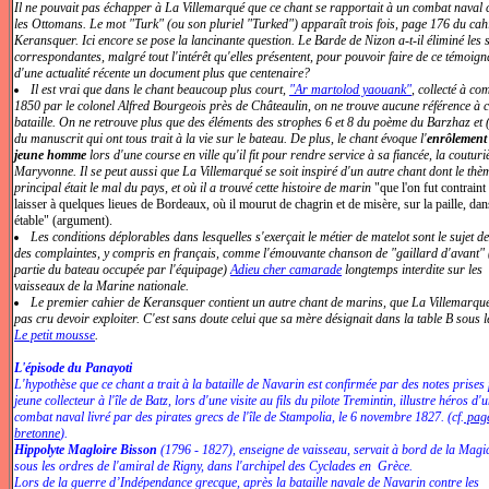
Il ne pouvait pas échapper à La Villemarqué que ce chant se rapportait à un combat naval 
les Ottomans. Le mot "Turk" (ou son pluriel "Turked") apparaît trois fois, page 176 du cah
Keransquer. Ici encore se pose la lancinante question. Le Barde de Nizon a-t-il éliminé les 
correspondantes, malgré tout l'intérêt qu'elles présentent, pour pouvoir faire de ce témoig
d'une actualité récente un document plus que centenaire?
Il est vrai que dans le chant beaucoup plus court,
"Ar martolod yaouank"
, collecté à co
1850 par le colonel Alfred Bourgeois près de Châteaulin, on ne trouve aucune référence à c
bataille. On ne retrouve plus que des éléments des strophes 6 et 8 du poème du Barzhaz et (
du manuscrit qui ont tous trait à la vie sur le bateau. De plus, le chant évoque l'
enrôlement
jeune homme
lors d'une course en ville qu'il fit pour rendre service à sa fiancée, la couturi
Maryvonne. Il se peut aussi que La Villemarqué se soit inspiré d'un autre chant dont le thè
principal était le mal du pays, et où il a trouvé cette histoire de marin
"que l'on fut contraint
laisser à quelques lieues de Bordeaux, où il mourut de chagrin et de misère, sur la paille, da
étable" (argument).
Les conditions déplorables dans lesquelles s'exerçait le métier de matelot sont le sujet de
des complaintes, y compris en français, comme l'émouvante chanson de "gaillard d'avant" 
partie du bateau occupée par l'équipage)
Adieu cher camarade
longtemps interdite sur les
vaisseaux de la Marine nationale.
Le premier cahier de Keransquer contient un autre chant de marins, que La Villemarqu
pas cru devoir exploiter. C'est sans doute celui que sa mère désignait dans la table B sous le
Le petit mousse
.
L'épisode du Panayoti
L'hypothèse que ce chant a trait à la bataille de Navarin est confirmée par des notes prises 
jeune collecteur à l'île de Batz, lors d'une visite au fils du pilote Tremintin, illustre héros d'
combat naval livré par des pirates grecs de l'île de Stampolia, le 6 novembre 1827. (cf.
pag
bretonne
).
Hippolyte Magloire Bisson
(1796 - 1827), enseigne de vaisseau, servait à bord de la Magi
sous les ordres de l'amiral de Rigny, dans l'archipel des Cyclades en Grèce.
Lors de la guerre d’Indépendance grecque, après la bataille navale de Navarin contre les