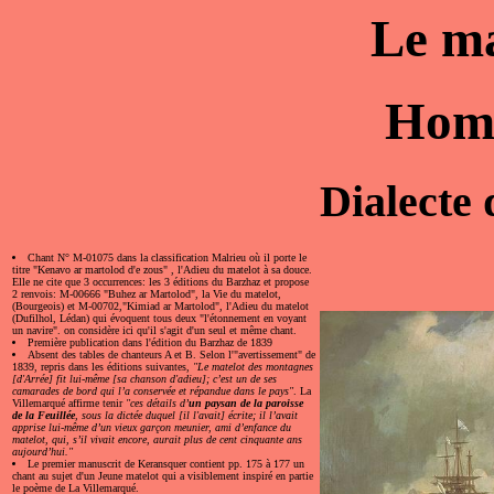
Le ma
Home
Dialecte 
Chant N° M-01075 dans la classification Malrieu où il porte le
titre "Kenavo ar martolod d'e zous" , l'Adieu du matelot à sa douce.
Elle ne cite que 3 occurrences: les 3 éditions du Barzhaz et propose
2 renvois: M-00666 "Buhez ar Martolod", la Vie du matelot,
(Bourgeois) et M-00702,"Kimiad ar Martolod", l'Adieu du matelot
(Dufilhol, Lédan) qui évoquent tous deux "l'étonnement en voyant
un navire". on considère ici qu'il s'agit d'un seul et même chant.
Première publication dans l'édition du Barzhaz de 1839
Absent des tables de chanteurs A et B. Selon l'"avertissement" de
1839, repris dans les éditions suivantes,
"Le matelot des montagnes
[d'Arrée] fit lui-même [sa chanson d'adieu]; c’est un de ses
camarades de bord qui l’a conservée et répandue dans le pays"
. La
Villemarqué affirme tenir
"ces détails d’
un paysan de la paroisse
de la Feuillée
, sous la dictée duquel [il l'avait] écrite; il l’avait
apprise lui-même d’un vieux garçon meunier, ami d’enfance du
matelot, qui, s’il vivait encore, aurait plus de cent cinquante ans
aujourd’hui."
Le premier manuscrit de Keransquer contient pp. 175 à 177 un
chant au sujet d'un Jeune matelot qui a visiblement inspiré en partie
le poème de La Villemarqué.