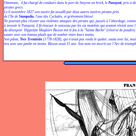
Ottomans, il fut chargé de conduire dans le port de Smyrne un brick, le
Panayoti
, pris à d
pirates grecs.
Le 6 novembre 1827 son navire fut assailli par deux autres navires pirates près
de l’île de
Stampolia
, l'une des Cyclades, et grièvement blessé.
Ne pouvant plus résister aux violentes attaques des pirates qui, passés à l’abordage, comm
à investir le Panayoti, il fit évacuer le vaisseau par les six matelots qui avaient résisté avec 
du désespoir. Hippolyte Magloire Bisson mit le feu à la "Sainte Barbe" (réserve de poudre) e
sauter avec son bateau plutôt que de tomber entre leurs mains.
Son pilote,
Yves Tremintin
(1778-1828), qui n'avait pas voulu le quitter, sauta avec lui, mai
tira avec une jambe en moins. Bisson avait 31 ans. Son nom est inscrit sur l’Arc de triomph