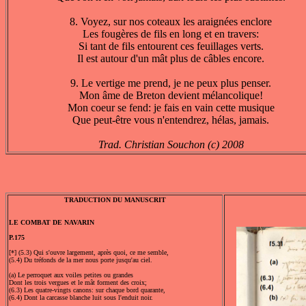
8. Voyez, sur nos coteaux les araignées enclore
Les fougères de fils en long et en travers:
Si tant de fils entourent ces feuillages verts.
Il est autour d'un mât plus de câbles encore.
9. Le vertige me prend, je ne peux plus penser.
Mon âme de Breton devient mélancolique!
Mon coeur se fend: je fais en vain cette musique
Que peut-être vous n'entendrez, hélas, jamais.
Trad. Christian Souchon (c) 2008
TRADUCTION DU MANUSCRIT
LE COMBAT DE NAVARIN
P.175
[*] (5.3) Qui s'ouvre largement, après quoi, ce me semble,
(5.4) Du tréfonds de la mer nous porte jusqu'au ciel.
(a) Le perroquet aux voiles petites ou grandes
Dont les trois vergues et le mât forment des croix;
(6.3) Les quatre-vingts canons: sur chaque bord quarante,
(6.4) Dont la carcasse blanche luit sous l'enduit noir.