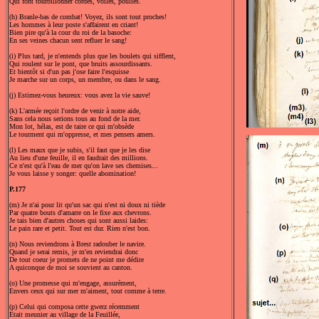
Qui font tourbillonner cordes, voiles, poulies.
(h) Branle-bas de combat! Voyez, ils sont tout proches!
Les hommes à leur poste s'affairent en criant!
Bien pire qu'à la cour du roi de la basoche:
En ses veines chacun sent refluer le sang!
(i) Plus tard, je n'entends plus que les boulets qui sifflent,
Qui roulent sur le pont, que bruits assourdissants.
Et bientôt si d'un pas j'ose faire l'esquisse
Je marche sur un corps, un membre, ou dans le sang.
(j) Estimez-vous heureux: vous avez la vie sauve!
(k) L'armée reçoit l'ordre de venir à notre aide,
Sans cela nous serions tous au fond de la mer.
Mon lot, hélas, est de taire ce qui m'obsède
Le tourment qui m'oppresse, et mes pensers amers.
(l) Les maux que je subis, s'il faut que je les dise
Au lieu d'une feuille, il en faudrait des millions.
Ce n'est qu'à l'eau de mer qu'on lave ses chemises...
Je vous laisse y songer: quelle abomination!
P.177
(m) Je n'ai pour lit qu'un sac qui n'est ni doux ni tiède
Par quatre bouts d'amarre on le fixe aux chevrons.
Je tais bien d'autres choses qui sont aussi laides:
Le pain rare et petit. Tout est dur. Rien n'est bon.
(n) Nous reviendrons à Brest radouber le navire.
Quand je serai remis, je m'en reviendrai donc
De tout coeur je promets de ne point me dédire
A quiconque de moi se souvient au canton.
(o) Une promesse qui m'engage, assurément,
Envers ceux qui sur mer m'aiment, tout comme à terre.
(p) Celui qui composa cette gwerz récemment
Etait meunier au village de la Feuillée,