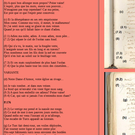
(b) A quoi bon allonger mon propos? Peine vaine!
L'esprit, plus que les mots, exerce son pouvoir...
N'imaginez pas trop cependant! Car ma peine,
Est pire que ce que l'esprit peut concevoir.
(c) Et la désespérance en ses rets emprisonne
Mon coeur. Comme ma voix, il meurt, le malheureux!
Et j'ai senti mon sang se glacer en mes veines
Quand je sus qu'il fallait faire ce chant d'adieu.
(2.1) Adieu ma mère, adieu. A vous adieu, mon père...
(7.2) Qui sépare le ciel de l'océan sans fond.
(8) Qui n'a vu, le matin, sur la fougère verte,
L'araignée nouer ses fils en long et en travers?
Plus nombreux sont les fils dont la nef est couverte
Qu'il n'en luit au soleil sur le feuillage vert.
(7.3) Et ces mats surplombent de plus haut l'océan
(7.4) Que la plus haute tour les croix des cimetières...
VARIANTE
(d) Notre Dame d'Armor, votre église au rivage...
(e) Je vais tomber...et dans mes veines
Le froid qui m'envahit s'en vient figer mon sang.
(9.3) A quoi bon embellir ces adieux? Peine vaine!
(9.4) Car, qui sait si jamais l'on n'entendra mon chant?
P.176
(9.2) Le vertige me prend et la nausée me ronge.
(f) Ce mal de mer à mes pauvres jours mettra fin.
Quand enfin est venu l'instant où je m'allonge,
Une escadre de Turcs apparaît au lointain.
(g) Le Turc fait demi-tour, ses voiles déployées,
Fait tourner notre ligne et notre centre plie:
Dix-sept bâtiments turcs nous envoient des bordées