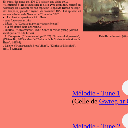
En outre, des notes pp. 270-271 relatent une visite de La
Villemarqué à l'Île de Batz chez le fils d'Yves Tremintin, rescapé du
sabordage du Payanoti par son capitaine Hippolyte Bisson au large
de Stampolia, près de Smyrne, le6 novembre 1827. Cet épisode fait
suite à la bataille de Navarin, le 20 octobre 1827.
Le chant en question a été collecté:
-
sous forme manuscrite
. Lédan, IV: "Guerz ar martolod yaouanc breton".
-
Il a été publié dans des recueils
. Dufilhol, "Guyonvarc'h", 1835: Sonen er Vreton yoang (version
identique à celle de Lédan).
. A. Bourgeois: ("Kanaouennoù pobl" 72), "Ar martolod yaouank",
Bataille de Navarin (20 
(Châteaulin, 1889 et dans le "Bulletin de la Société Académique de
Brest", 1895-6).
. Laterre: ("Kanaouennoù Breiz Vihan"), "Kimiad ar Martolod",
(coll. à Carhaix).
Mélodie - Tune 1
(Celle de
Gwreg ar 
Mélodie - Tune 2