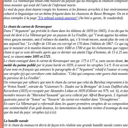
étable. La Villemarqué tenait cette histoire du paysan qui lui enseigna la chanson composé
vieux meunier qui avait été l'ami de l'infortuné marin.
Le mal du pays dont étaient rongés les hommes et les femmes arrachés à leur environneme
culturel et linguistique est un thème fréquent dans les chansons de Basse Bretagne. On en 
deux exemples à la page
"Un nebeud sonioù anavezet"
(An hini a garan, Ar soudarded).
Le chant du carnet de Keransquer
Dans l'"Argument" qui précède le chant dans les éditions de 1839 (et 1845), il est dit que le
avait été dicté à La Villemarqué par un paysan de La Feuillée, qui
"l’avait apprise lui-même
vieux garçon meunier, ami d’enfance du matelot, qui, s’il vivait encore, aurait plus de cent c
ans aujourd’hui.
" Le chiffre de 150 ans est corrigé en 170 dans l'édition de 1867. Ce qui sig
que le meunier et le matelot étaient nés entre 1680 et 1700 et que les événements que rappor
chant et qui se sont déroulés après que ce dernier eut atteint l'âge d'homme, de 15 à 25 ans
tard, se situent
entre 1695 et 1725
.
Le chant consigné dans le carnet de Keransquer aux pp. 175 à 177 a, sans aucun doute,
in
moitié du poème publié
par le jeune barde en 1839, à savoir les strophes 5 à 9. Il est acc
d'une note en français qui annonce le paragraphe de l'"Argument" relatif à l'auteur et com
une strophe (p) qui corrobore cette indication:
"Celui qui composa cette gwerz était meuni
la paroisse de La Feuillée".
On remarque par ailleurs que tant le chant du carnet que celui du Barzhaz empruntent à l
er Vreton Yoank", extraite du "Guionvarc'h - Etudes sur la Bretagne" de Louis Dufilhol alia
Kerardven (1835) et recopiée par Alexandre Lédan en 1839 (Ollivier ms 979, vol. 4), et da
moindre mesure du "Martolod Yaouank" qui sera collecté par Alfred Bourgeois. L'équivale
quatrains passé de "Sonen" au "Navarin" du carnet est réutilisé dans "Droughirnez".
En outre La Villemarqué a reformulé dans les quatre premières strophes de sa composition
une sentimentalité d'un goût douteux, les lamentations du matelot victime d'avantage du ma
que du mal du pays: strophes (a) à (e).
La bataille navale
Or le chant du manuscrit décrit de façon très réaliste une grande bataille navale contre une 