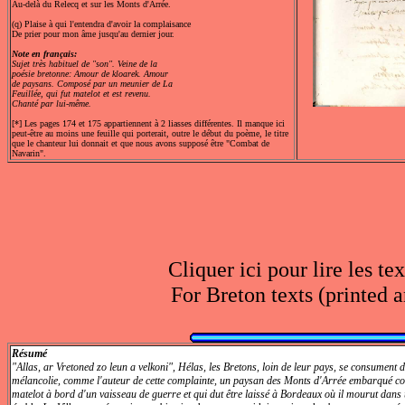
Au-delà du Relecq et sur les Monts d'Arrée.
(q) Plaise à qui l'entendra d'avoir la complaisance
De prier pour mon âme jusqu'au dernier jour.
Note en français:
Sujet très habituel de "son". Veine de la
poésie bretonne: Amour de kloarek. Amour
de paysans. Composé par un meunier de La
Feuillée, qui fut matelot et est revenu.
Chanté par lui-même.
[*] Les pages 174 et 175 appartiennent à 2 liasses différentes. Il manque ici
peut-être au moins une feuille qui porterait, outre le début du poème, le titre
que le chanteur lui donnait et que nous avons supposé être "Combat de
Navarin".
Cliquer ici pour lire les te
For Breton texts (printed a
Résumé
"Allas, ar Vretoned zo leun a velkoni", Hélas, les Bretons, loin de leur pays, se consument 
mélancolie, comme l'auteur de cette complainte, un paysan des Monts d'Arrée embarqué 
matelot à bord d'un vaisseau de guerre et qui dut être laissé à Bordeaux où il mourut dans