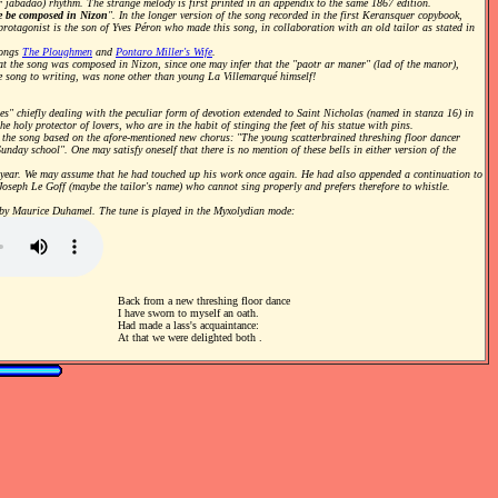
(or jabadao) rhythm. The strange melody is first printed in an appendix to the same 1867 edition.
e be composed in Nizon
". In the longer version of the song recorded in the first Keransquer copybook,
he protagonist is the son of Yves Péron who made this song, in collaboration with an old tailor as stated in
songs
The Ploughmen
and
Pontaro Miller's Wife
.
at the song was composed in Nizon, since one may infer that the "paotr ar maner" (lad of the manor),
he song to writing, was none other than young La Villemarqué himself!
es" chiefly dealing with the peculiar form of devotion extended to Saint Nicholas (named in stanza 16) in
 holy protector of lovers, who are in the habit of stinging the feet of his statue with pins.
f the song based on the afore-mentioned new chorus: "The young scatterbrained threshing floor dancer
unday school". One may satisfy oneself that there is no mention of these bells in either version of the
 year. We may assume that he had touched up his work once again. He had also appended a continuation to
Joseph Le Goff (maybe the tailor's name) who cannot sing properly and prefers therefore to whistle.
d by Maurice Duhamel. The tune is played in the Myxolydian mode:
Back from a new threshing floor dance
I have sworn to myself an oath.
Had made a lass's acquaintance:
At that we were delighted both .