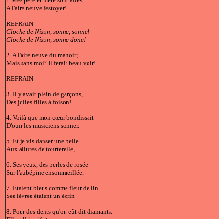
1 Mes père et mère sont allés
A l'aire neuve festoyer!
REFRAIN
Cloche de Nizon, sonne, sonne!
Cloche de Nizon, sonne donc!
2. A l'aire neuve du manoir;
Mais sans moi? Il ferait beau voir!
REFRAIN
3. Il y avait plein de garçons,
Des jolies filles à foison!
4. Voilà que mon cœur bondissait
D'ouïr les musiciens sonner.
5. Et je vis danser une belle
Aux allures de tourterelle,
6. Ses yeux, des perles de rosée
Sur l'aubépine ensommeillée,
7. Etaient bleus comme fleur de lin
Ses lèvres étaient un écrin
8. Pour des dents qu'on eût dit diamants.