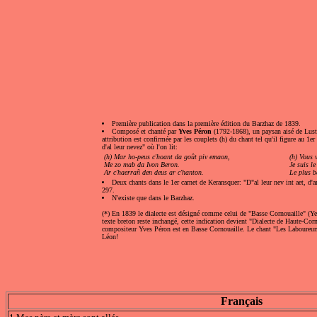
Première publication dans la première édition du Barzhaz de 1839.
Composé et chanté par
Yves Péron
(1792-1868), un paysan aisé de Lustu
attribution est confirmée par les couplets (h) du chant tel qu'il figure au 1
d'al leur nevez" où l'on lit:
(h) Mar ho-peus c'hoant da goût piv emaon,
(h) Vous 
Me zo mab da Ivon Beron.
Je suis le
Ar c'haerrañ den deus ar c'hanton.
Le plus 
Deux chants dans le 1er carnet de Keransquer: "D"al leur nev int aet, d'a
297.
N'existe que dans le Barzhaz.
(*) En 1839 le dialecte est désigné comme celui de "Basse Cornouaille" (Yez 
texte breton reste inchangé, cette indication devient "Dialecte de Haute-Cor
compositeur Yves Péron est en Basse Cornouaille. Le chant "Les Laboureur
Léon!
Français