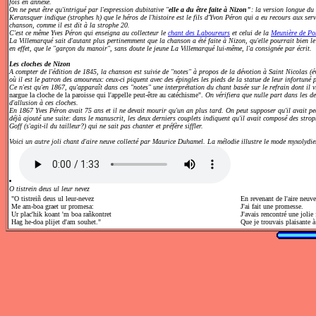
fois en annexe.
On ne peut être qu'intrigué par l'expression dubitative "
elle a du être faite à Nizon"
: la version longue du
Keransquer indique (strophes h) que le héros de l'histoire est le fils d'Yvon Péron qui a eu recours aux servic
chanson, comme il est dit à la strophe 20.
C'est ce même Yves Péron qui enseigna au collecteur le
chant des Laboureurs
et celui de la
Meunière de Po
La Villemarqué sait d'autant plus pertinemment que la chanson a été faite à Nizon, qu'elle pourrait bien l
en effet, que le "garçon du manoir", sans doute le jeune La Villemarqué lui-même, l'a consignée par écrit.
Les cloches de Nizon
A compter de l'édition de 1845, la chanson est suivie de "notes" à propos de la dévotion à Saint Nicolas (év
où il est le patron des amoureux: ceux-ci piquent avec des épingles les pieds de la statue de leur infortuné p
Ce n'est qu'en 1867, qu'apparaît dans ces "notes" une interprétation du chant basée sur le refrain dont il v
nargue la cloche de la paroisse qui l'appelle peut-être au catéchisme".
On vérifiera que nulle part dans les d
d'allusion à ces cloches.
En 1867 Yves Péron avait 75 ans et il ne devait mourir qu'un an plus tard. On peut supposer qu'il avait pe
déjà ajouté une suite: dans le manuscrit, les deux derniers couplets indiquent qu'il avait composé des str
Goff (s'agit-il du tailleur?) qui ne sait pas chanter et préfère siffler.
Voici un autre joli chant d'aire neuve collecté par Maurice Duhamel. La mélodie illustre le mode myxolydie
O tistrein deus ul leur nevez
"O tistreiñ deus ul leur-nevez
En revenant de l'aire neuve
Me am-boa graet ur promesa:
J'ai fait une promesse.
Ur plac'hik koant 'm boa rañkontret
J'avais rencontré une jolie f
Hag he-doa plijet d'am souhet."
Que je trouvais plaisante à