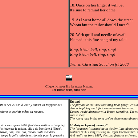
18. Once on her finger it will be,
It's sure to remind her of me.
19. As I went home all down the street
Whom but the tailor should I meet?
20. With quill and needle of avail
He made this fine song of my tale!
Ring, Nizon bell, ring, ring!
Ring Nizon bell, ring, ring!
Transl. Christian Souchon (c) 2008
Cliquer ici pour lire les textes bretons.
For Breton texts, click here.
Résumé
ents et ses voisins à venir y danser en frappant des
The purpose of the "new threshing floor party" was t
dances implying much foot stamping and trampling.
icolores et parfois même un mouton.
Dances would alternate with Breton wrestling. The v
.
even a sheep.
The young man in the song prefers these entertainments
i ce n'est qu'en 1867 (troisième édition principale),
Modesty or lapse of memory?
j'en juge par le refrain, elle a du être faite à Nizon".
The "argument" summed up in the few lines above remai
 Nizon, son, son" qui, faisant suite aux deux
sentence
"[This song] is sung in Upper Cornouaille"
is
 temps la jolie mélodie est donnée pour la première
And really, as from 1867, the song features a chorus, 