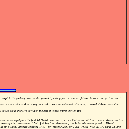
o complete the packing down of the ground by asking parents and neighbours to come and perform on it
ictor was awarded with a trophy, as a rule a new hat enhanced with many-coloured ribbons, sometimes
 to the pious exertions to which the bell of Nizon church invites him.
ned unchanged from the first 1839 edition onwards, except that in the 1867 third main release, the last
 prolonged by these words:
"And, judging from the chorus, should have been composed in Nizon".
the six-syllable sentence repeated twice: "Son kloc'h Nizon, son, son" which, with the two eight-syllable