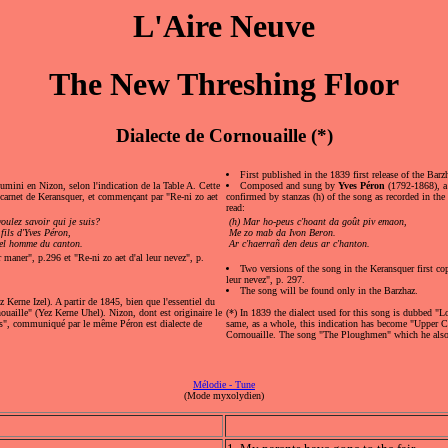
L'Aire Neuve
The New Threshing Floor
Dialecte de Cornouaille (*)
First published in the 1839 first release of the Barz
mini en Nizon, selon l'indication de la Table A. Cette
Composed and sung by
Yves Péron
(1792-1868), a 
er carnet de Keransquer, et commençant par "Re-ni zo aet
confirmed by stanzas (h) of the song as recorded in the
read:
voulez savoir qui je suis?
(h) Mar ho-peus c'hoant da goût piv emaon,
 fils d'Yves Péron,
Me zo mab da Ivon Beron.
bel homme du canton.
Ar c'haerrañ den deus ar c'hanton.
r maner", p.296 et "Re-ni zo aet d'al leur nevez", p.
Two versions of the song in the Keransquer first cop
leur nevez", p. 297.
The song will be found only in the Barzhaz.
Kerne Izel). A partir de 1845, bien que l'essentiel du
nouaille" (Yez Kerne Uhel). Nizon, dont est originaire le
(*) In 1839 the dialect used for this song is dubbed "L
s", communiqué par le même Péron est dialecte de
same, as a whole, this indication has become "Upper Co
Cornouaille. The song "The Ploughmen" which he also p
Mélodie - Tune
(Mode myxolydien)