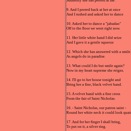
Suddenly she has peered at me.
9. And I peered back at her at once
And I rushed and asked her to dance
10. Asked her to dance a "jabadao"
Off to the floor we went right now.
11. Her little white hand I did seize
And I gave it a gentle squeeze
12. Which she has answered with a smile
As angels do in paradise.
13. What could I do but smile again?
Now in my heart supreme she reigns.
14. I'll go to her house tonight and
Bring her a fine, black velvet band.
15. A velvet band with a fine cross
From the fair of Saint Nicholas.
16. - Saint Nicholas, our patron saint -
Round her white neck it could look quai
17. And for her finger I shall bring,
To put on it, a silver ring.