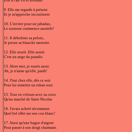
Elle a l'air vif et avenant.
9. Elle me regarde à présent.
Et je m'approche incontinent
10. L'inviter pour un jabadao,
Le sonneur commence aussitôt!
11. Il débobine sa pelote,.
Je presse sa blanche menotte.
12. Elle sourit. Elle sourit
C'est un ange du paradis
13. Alors moi, je souris aussi.
Ah, je n'aime qu'elle, pardi!
14. J'irai chez elle, dès ce soir
Pour lui remettre un ruban noir
15. Tout en velours avec sa croix
Qu'au marché de Saint Nicolas
16. J'avais acheté récemment
Quel bel effet sur son cou blanc!
17. Ainsi qu'une bague d'argent
Pour passer à son doigt charmant.