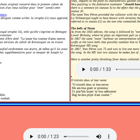
lines, imparts to the piece its characteristic gavotte 
 chant original conservé dans le premier cahier de
Very puzzling is the dubitative statement
"should hav
es d'un vieux tailleur pour "lever" (sevel) cette
there is a sentence (in stanzas h) to the effect that t
stanza 20.
ntaro
.
The same Yves Péron provided the collector with the 
e désigner comme scribe: la strophe (i1) nous apprend,
La Villemarqué ought to have known with certainty th
referred to in stanza (i1) as the one who committed t
The bells of Nizon
oqué strophe 16), telle qu'elle s'exprime en Bretagne
As from the 1845 edition, the song is followed by "not
rotecteur.
Lower Brittany, where he plays an important part as the
ient d'être doté:
"Le jeune fou coureur d'aires neuves
In 1867 the same "notes" harbour an interpretation o
eux versions du cahier de Keransquer on ne trouve
scoffs at the town bells that possibly summon him to S
Keransquer MS song.
aufiné tardivement son œuvre, de même qu'il lui avait
In 1867, Yves Péron was 75 and was to live one more
ophes supplémentaires pour se moquer de Joseph Le
the song. In the MS' last two stanzas he makes fun of 
Here is another pretty threshing floor dance collecte
n:
O tistrein deus ul leur nevez
"O tistreiñ deus ul leur-nevez
Me am-boa graet ur promesa:
Ur plac'hik koant 'm boa rañkontret
ille:
Hag he-doa plijet d'am souhet."
 souhait.