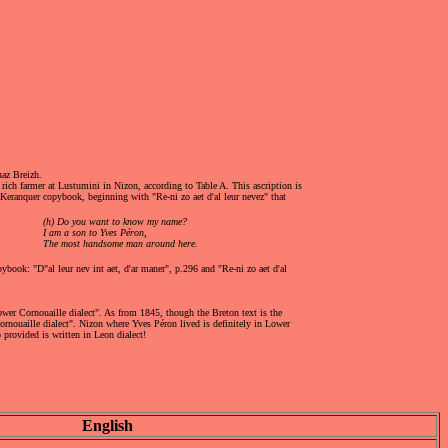
haz Breizh.
rich farmer at Lustumini in Nizon, according to Table A. This ascription is
 Keranquer copybook, beginning with "Re-ni zo aet d'al leur nevez" that
(h) Do you want to know my name?
I am a son to Yves Péron,
The most handsome man around here.
ybook: "D"al leur nev int aet, d'ar maner", p.296 and "Re-ni zo aet d'al
ower Cornouaille dialect". As from 1845, though the Breton text is the
rnouaille dialect". Nizon where Yves Péron lived is definitely in Lower
rovided is written in Leon dialect!
English