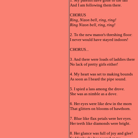
1. My parents have gone to the fair
And I am following them there.
CHORUS
Ring, Nizon bell, ring, ring!
Ring Nizon bell, ring, ring!
2. To the new manor's threshing floor:
I never would have stayed indoors!
CHORUS...
3. And there were loads of laddies there
No lack of pretty girls either!
4. My heart was set to making bounds
As soon as I heard the pipe sound.
5. I spied a lass among the drove.
She was as nimble as a dove.
6. Her eyes were like dew in the morn
That glitters on blooms of hawthorn.
7. Blue like flax petals were her eyes.
Her teeth like diamonds were bright.
8. Her glance was full of joy and glee!