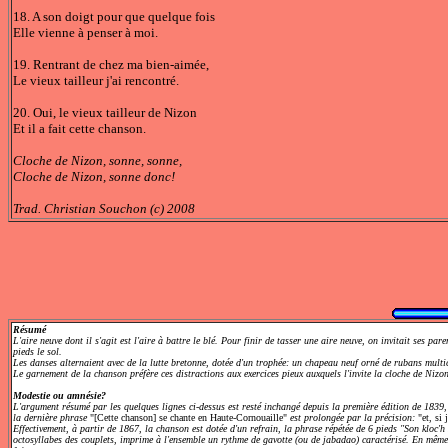
18. A son doigt pour que quelque fois
Elle vienne à penser à moi.
19. Rentrant de chez ma bien-aimée,
Le vieux tailleur j'ai rencontré.
20. Oui, le vieux tailleur de Nizon
Et il a fait cette chanson.
Cloche de Nizon, sonne, sonne,
Cloche de Nizon, sonne donc!
Trad. Christian Souchon (c) 2008
Résumé
L'aire neuve dont il s'agit est l'aire à battre le blé. Pour finir de tasser une aire neuve, on invitait ses par
pieds le sol.
Les danses alternaient avec de la
lutte bretonne
, dotée d'un trophée: un chapeau neuf orné de rubans mult
Le garnement de la chanson préfère ces distractions aux exercices pieux auxquels l'invite la cloche de Nizon
Modestie ou amnésie?
L'argument résumé par les quelques lignes ci-dessus est resté inchangé depuis la première édition de 1839, s
la dernière phrase
"[Cette chanson] se chante en Haute-Cornouaille"
est prolongée par la précision:
"et, si 
Effectivement, à partir de 1867, la chanson est dotée d'un refrain, la phrase répétée de 6 pieds "Son kloc'h
octosyllabes des couplets, imprime à l'ensemble un rythme de gavotte (ou de jabadao) caractérisé. En même