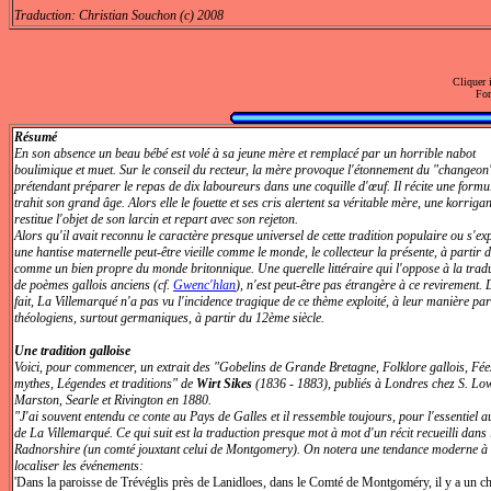
Traduction: Christian Souchon (c) 2008
Cliquer i
For
Résumé
En son absence un beau bébé est volé à sa jeune mère et remplacé par un horrible nabot
boulimique et muet. Sur le conseil du recteur, la mère provoque l'étonnement du "changeon
prétendant préparer le repas de dix laboureurs dans une coquille d'œuf. Il récite une formul
trahit son grand âge. Alors elle le fouette et ses cris alertent sa véritable mère, une korrigan
restitue l'objet de son larcin et repart avec son rejeton.
Alors qu'il avait reconnu le caractère presque universel de cette tradition populaire ou s'e
une hantise maternelle peut-être vieille comme le monde, le collecteur la présente, à partir 
comme un bien propre du monde britonnique. Une querelle littéraire qui l'oppose à la tradu
de poèmes gallois anciens (cf.
Gwenc'hlan
), n'est peut-être pas étrangère à ce revirement. 
fait, La Villemarqué n'a pas vu l'incidence tragique de ce thème exploité, à leur manière par
théologiens, surtout germaniques, à partir du 12ème siècle.
Une tradition galloise
Voici, pour commencer, un extrait des "Gobelins de Grande Bretagne, Folklore gallois, Fée
mythes, Légendes et traditions" de
Wirt Sikes
(1836 - 1883), publiés à Londres chez S. Lo
Marston, Searle et Rivington en 1880.
"J'ai souvent entendu ce conte au Pays de Galles et il ressemble toujours, pour l'essentiel a
de La Villemarqué. Ce qui suit est la traduction presque mot à mot d'un récit recueilli dans 
Radnorshire (un comté jouxtant celui de Montgomery). On notera une tendance moderne à
localiser les événements:
'Dans la paroisse de Trévéglis près de Lanidloes, dans le Comté de Montgoméry, il y a un ch