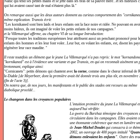
Nanic qui tend ses petites mains et se jette dans les bras de sa pauvre mère...et les hideuses c
qui lui avaient causé tant de mal n'étaient plus là."
On remarque aussi que les deux auteurs donnent au curieux comportement des "cornikaned
même explication. Tranois écrit:
"Les kornikaned sont bien laids et leurs enfants ont la face noire et ridée. Ne pouvant en avo
moins hideux, ils ont imaginé de voler les petits enfants de nos campagnes."
et la Villemarqué affirme, au chapitre VI de sa longue Introduction:
"Presque toutes les traditions européennes leur attribuent aussi un penchant prononcé pour l
enfants des hommes et les leur font voler...Leur but, en volant les enfants, est, disent les pay
régénérer leur race maudite. "
Il reste toutefois un élément que le jeune La Villemarqué n'a pas repris: le mot "kornandon
"kornikaned" est à l'évidence une variante et que Tranois, en qui on reconnaît aisément un 
bretonnant, explique ainsi:
"Cornicanets": petits démons qui chantent avec
la corne
, comme dans le chœur infernal de 
le-Diable
[de Meyerbeer, dont la première avait été donnée trois ans plus tôt, en novembre
(fin de l'acte 3)].
On notera que, de nos jours, les manifestants et le public des stades ont recours au même
diabolique procédé...
Le changeon dans les croyances populaires
L'intuition première du jeune La Villemarqué e
aujourd'hui vérifiée:
La gwerz du Barzhaz témoigne des croyances 
circulaient dans les campagnes. Elles avaient 
une étonnante cohérence que met en lumière un
de
Jean-Michel Doulet
qui consacra à ce thèm
2002, un ouvrage de 400 pages intitulé
"Quand
démons enlevaient les enfants"
. Outre des tra