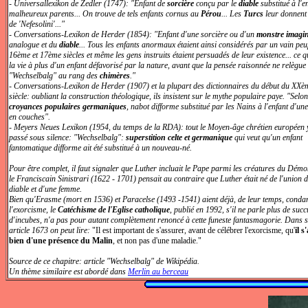
- Universallexikon de Zedler (1747): "Enfant de
sorcière
conçu par le
diable
substitué à l'e
malheureux parents... On trouve de tels enfants cornus au
Pérou
... Les
Turcs
leur donnent
de 'Nefesolini'..."
- Conversations-Lexikon de Herder (1854): "Enfant d'une sorcière ou d'un
monstre imagin
analogue et du
diable
... Tous les enfants anormaux étaient ainsi considérés par un vain peu
16ème et 17ème siècles et même les gens instruits étaient persuadés de leur existence... ce q
la vie à plus d'un enfant défavorisé par la nature, avant que la pensée raisonnée ne relègue 
"Wechselbalg" au rang des
chimères
."
- Conversations-Lexikon de Herder (1907) et la plupart des dictionnaires du début du XXè
siècle: oubliant la construction théologique, ils insistent sur le mythe populaire paye. "Selon
croyances populaires germaniques
, nabot difforme substitué par les Nains à l'enfant d'u
en couches".
- Meyers Neues Lexikon (1954, du temps de la RDA): tout le Moyen-âge chrétien européen y
passé sous silence: "Wechselbalg":
superstition celte et germanique
qui veut qu'un enfant
fantomatique difforme ait été substitué à un nouveau-né.
Pour être complet, il faut signaler que Luther incluait le Pape parmi les créatures du Démo
le Franciscain Sinistrari (1622 - 1701) pensait au contraire que Luther était né de l'union 
diable et d'une femme.
Bien qu'Erasme (mort en 1536) et Paracelse (1493 -1541) aient déjà, de leur temps, cond
l'exorcisme, le
Catéchisme de l'Eglise catholique
, publié en 1992, s'il ne parle plus de suc
d'incubes, n'a pas pour autant complètement renoncé à cette funeste fantasmagorie. Dans 
article 1673 on peut lire:
"Il est important de s'assurer, avant de célébrer l'exorcisme, qu'
il s
bien d'une présence du Malin
, et non pas d'une maladie."
Source de ce chapitre: article "Wechselbalg" de Wikipédia.
Un thème similaire est abordé dans
Merlin au berceau