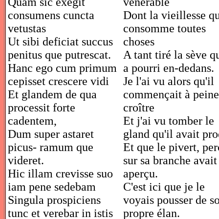
Quam sic exegit
vénérable
consumens cuncta
Dont la vieillesse q
vetustas
consomme toutes
Ut sibi deficiat succus
choses
penitus que putrescat.
A tant tiré la sève qu
Hanc ego cum primum
a pourri en-dedans.
cepisset crescere vidi
Je l'ai vu alors qu'il
Et glandem de qua
commençait à peine
processit forte
croître
cadentem,
Et j'ai vu tomber le
Dum super astaret
gland qu'il avait pro
picus- ramum que
Et que le pivert, pe
videret.
sur sa branche avait
Hic illam crevisse suo
aperçu.
iam pene sedebam
C'est ici que je le
Singula prospiciens
voyais pousser de s
tunc et verebar in istis
propre élan.