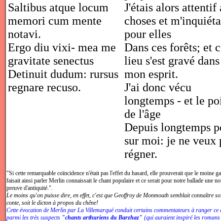
Saltibus atque locum
J'étais alors attentif
memori cum mente
choses et m'inquiéta
notavi.
pour elles
Ergo diu vixi- mea me
Dans ces forêts; et 
gravitate senectus
lieu s'est gravé dans
Detinuit dudum: rursus
mon esprit.
regnare recuso.
J'ai donc vécu
longtemps - et le po
de l'âge
Depuis longtemps p
sur moi: je ne veux 
régner.
"Si cette remarquable coïncidence n'était pas l'effet du hasard, elle prouverait que le moine ga
faisait ainsi parler Merlin connaissait le chant populaire et ce serait pour notre ballade une n
preuve d'antiquité."
.
Le moins qu'on puisse dire, en effet, c'est que Geoffroy de Monmouth semblait connaître soi
conte, soit le dicton à propos du chêne!
Cette évocation de Merlin par La Villemarqué conduit certains commentateurs à ranger ce 
parmi les très suspects
"chants arthuriens du Barzhaz"
(qui auraient inspiré les romans