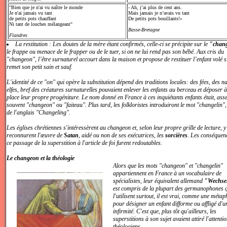
"Bien que je n'ai vu naître le monde
- Ah, j’ai plus de cent ans.
Je n'ai jamais vu tant
Mais jamais je n’avais vu tant
de petits pots chauffant
De petits pots bouillants!»
Ni tant de louches mélangeant"
Basse-Bretagne
Flandres
La restitution : Les doutes de la mère étant confirmés, celle-ci se précipite sur le
"chan
le frappe ou menace de le frapper ou de le tuer, si on ne lui rend pas son bébé. Aux cris du
"changeon", l’être surnaturel accourt dans la maison et propose de restituer l’enfant volé si
remet son petit sain et sauf.
L'identité de ce "on" qui opère la substitution dépend des traditions locales: des fées, des n
elfes, bref des créatures surnaturelles pouvaient enlever les enfants au berceau et déposer à
place leur propre progéniture. Le nom donné en France à ces inquiétants enfants était, ass
souvent "changeon" ou "faiteau". Plus tard, les folkloristes introduiront le mot "changelin"
de l'anglais "Changeling".
Les églises chrétiennes s'intéressèrent au changeon et, selon leur propre grille de lecture, y
reconnurent l'œuvre de
Satan
, aidé ou non de ses exécutrices, les
sorcières
. Les conséquen
ce passage de la superstition à l'article de foi furent redoutables.
Le changeon et la théologie
Alors que les mots "changeon" et "changelin"
appartiennent en France à un vocabulaire de
spécialistes, leur équivalent allemand
"Wechse
est compris de la plupart des germanophones 
l'utilisent surtout, il est vrai, comme une méta
pour désigner un enfant difforme ou affligé d'u
infirmité. C'est que, plus tôt qu'ailleurs, les
superstitions à son sujet avaient attiré l'attenti
théologiens.