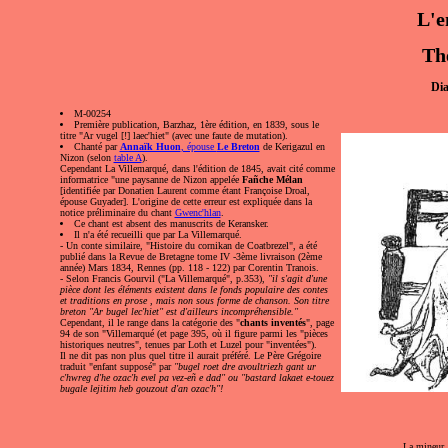
L'e
Th
Dia
M-00254
Première publication, Barzhaz, 1ère édition, en 1839, sous le
titre "Ar vugel [!] laec'hiet" (avec une faute de mutation).
Chanté par
Annaïk Huon
, épouse
Le Breton
de Kerigazul en
Nizon (selon
table A
).
Cependant La Villemarqué, dans l'édition de 1845, avait cité comme
informatrice "une paysanne de Nizon appelée
Fañche Mélan
[identifiée par Donatien Laurent comme étant Françoise Droal,
épouse Guyader]. L'origine de cette erreur est expliquée dans la
notice préliminaire du chant
Gwenc'hlan
.
Ce chant est absent des manuscrits de Keransker.
Il n'a été recueilli que par La Villemarqué.
- Un conte similaire, "Histoire du cornikan de Coatbrezel", a été
publié dans la Revue de Bretagne tome IV -3ème livraison (2ème
année) Mars 1834, Rennes (pp. 118 - 122) par Corentin Tranois.
- Selon Francis Gourvil ("La Villemarqué", p.353),
"il s'agit d'une
pièce dont les éléments existent dans le fonds populaire des contes
et traditions en prose , mais non sous forme de chanson. Son titre
breton "Ar bugel lec'hiet" est d'ailleurs incompréhensible."
Cependant, il le range dans la catégorie des "
chants inventés
", page
94 de son "Villemarqué (et page 395, où il figure parmi les "pièces
historiques neutres", tenues par Loth et Luzel pour "inventées").
Il ne dit pas non plus quel titre il aurait préféré. Le Père Grégoire
traduit "enfant supposé" par
"bugel roet dre avoultriezh gant ur
c'hwreg d'he ozac'h evel pa vez-eñ e dad" ou "bastard lakaet e-touez
bugale lejitim heb gouzout d'an ozac'h"!
La mineur, 