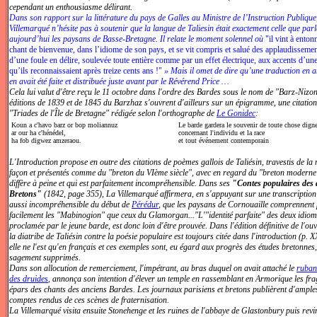
cependant un enthousiasme délirant.
Dans son rapport sur la littérature du pays de Galles au Ministre de l’Instruction Publique
Villemarqué n’hésite pas à soutenir que la langue de Taliesin était exactement celle que parl
aujourd’hui les paysans de Basse-Bretagne. Il relate le moment solennel où
"il vint à enton
chant de bienvenue, dans l’idiome de son pays, et se vit compris et salué des applaudisseme
d’une foule en délire, soulevée toute entière comme par un effet électrique, aux accents d’un
qu’ils reconnaissaient après treize cents ans !"
» Mais il omet de dire qu’une traduction en a
en avait été faite et distribuée juste avant par le Révérend Price …
Cela lui valut d'être reçu le 11 octobre dans l'ordre des Bardes sous le nom de "Barz-Nizo
éditions de 1839 et de 1845 du Barzhaz s'ouvrent d'ailleurs sur un épigramme, une citation
"Triades de l'Île de Bretagne" rédigée selon l'orthographe de
Le Gonidec
:
Koun a c'havo barz or bop moliannuz
Le barde gardera le souvenir de toute chose digne
ar our ha c'hénédel,
concernant l'individu et la race
ha fob digwez amzeraou.
et tout événement contemporain
L'Introduction propose en outre des citations de poèmes gallois de Taliésin, travestis de l
façon et présentés comme du "breton du VIème siècle", avec en regard du "breton moderne
diffère à peine et qui est parfaitement incompréhensible. Dans ses
"Contes populaires des 
Bretons"
(1842, page 355), La Villemarqué affirmera, en s'appuyant sur une transcription
aussi incompréhensible du début de
Pérédur
, que les paysans de Cornouaille comprennent 
facilement les "Mabinogion" que ceux du Glamorgan..."L'"identité parfaite" des deux idiom
proclamée par le jeune barde, est donc loin d'être prouvée. Dans l'édition définitive de l'ouv
la diatribe de Taliésin contre la poésie populaire est toujours citée dans l'introduction (p. X
elle ne l'est qu'en français et ces exemples sont, eu égard aux progrès des études bretonnes,
sagement supprimés.
Dans son allocution de remerciement, l'impétrant, au bras duquel on avait attaché le
ruban
des druides
, annonça son intention d'élever un temple en rassemblant en Armorique les fr
épars des chants des anciens Bardes. Les journaux parisiens et bretons publièrent d'ample
comptes rendus de ces scènes de fraternisation.
La Villemarqué visita ensuite Stonehenge et les ruines de l'abbaye de Glastonbury puis revi