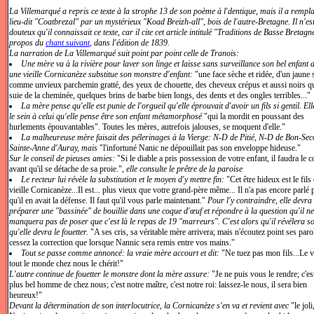
La Villemarqué a repris ce texte à la strophe 13 de son poème à l'dentique, mais il a rempla
lieu-dit "Coatbrezal" par un mystérieux "Koad Breizh-all", bois de l'autre-Bretagne. Il n'es
douteux qu'il connaissait ce texte, car il cite cet article intitulé "Traditions de Basse Bretagn
propos du
chant suivant
, dans l'édition de 1839.
La narration de La Villemarqué suit point par point celle de Tranois:
Une mère va à la rivière pour laver son linge et laisse sans surveillance son bel enfant 
une vieille Cornicanèze substitue son monstre d'enfant:
"une face sèche et ridée, d'un jaune 
comme unvieux parchemin gratté, des yeux de chouette, des cheveux crépus et aussi noirs qu
suie de la cheminée, quelques brins de barbe bien longs, des dents et des ongles terribles..."
La mère pense qu'elle est punie de l'orgueil qu'elle éprouvait d'avoir un fils si gentil. El
le sein à celui qu'elle pense être son enfant métamorphosé
"qui la mordit en poussant des
hurlements épouvantables". Toutes les mères, autrefois jalouses, se moquent d'elle."
La malheureuse mère faisait des pélerinages à la Vierge: N-D de Pitié, N-D de Bon-Sec
Sainte-Anne d'Auray, mais
"l'infortuné Nanic ne dépouillait pas son enveloppe hideuse."
Sur le conseil de pieuses amies:
"Si le diable a pris possession de votre enfant, il faudra le c
avant qu'il se détache de sa proie."
, elle consulte le prêtre de la paroise
Le recteur lui révèle la substitution et le moyen d'y mettre fin:
"Cet être hideux est le fils
vieille Cornicanèze...Il est... plus vieux que votre grand-père même... Il n'a pas encore parlé 
qu'il en avait la défense. Il faut qu'il vous parle maintenant."
Pour l'y contraindre, elle devra
préparer une "bassinée" de bouillie dans une coque d'œuf et répondre à la question qu'il ne
manquera pas de poser que c'est là le repas de 19 "marreurs". C'est alors qu'il révélera so
qu'elle devra le fouetter.
"A ses cris, sa véritable mère arrivera; mais n'écoutez point ses paro
cessez la correction que lorsque Nannic sera remis entre vos mains."
Tout se passe comme annoncé: la vraie mère accourt et dit:
"Ne tuez pas mon fils...Le v
tout le monde chez nous le chérit!"
L'autre continue de fouetter le monstre dont la mère assure:
"Je ne puis vous le rendre; c'est
plus bel homme de chez nous; c'est notre maître, c'est notre roi: laissez-le nous, il sera bien
heureux!"
Devant la détermination de son interlocutrice, la Cornicanèze s'en va et revient avec
"le joli