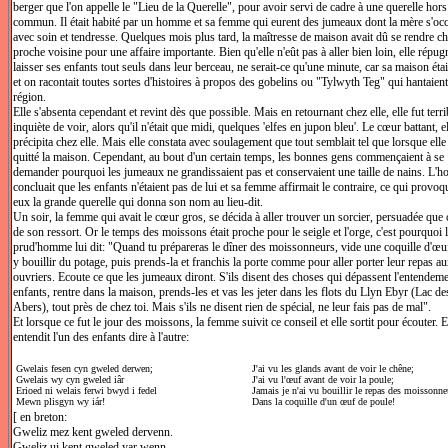
berger que l'on appelle le "Lieu de la Querelle", pour avoir servi de cadre à une querelle hor
commun. Il était habité par un homme et sa femme qui eurent des jumeaux dont la mère s'occ
avec soin et tendresse. Quelques mois plus tard, la maîtresse de maison avait dû se rendre c
proche voisine pour une affaire importante. Bien qu'elle n'eût pas à aller bien loin, elle répugn
laisser ses enfants tout seuls dans leur berceau, ne serait-ce qu'une minute, car sa maison étai
et on racontait toutes sortes d'histoires à propos des gobelins ou "Tylwyth Teg" qui hantaient
région.
Elle s'absenta cependant et revint dès que possible. Mais en retournant chez elle, elle fut terr
inquiète de voir, alors qu'il n'était que midi, quelques 'elfes en jupon bleu'. Le cœur battant, e
précipita chez elle. Mais elle constata avec soulagement que tout semblait tel que lorsque elle
quitté la maison. Cependant, au bout d'un certain temps, les bonnes gens commençaient à se
demander pourquoi les jumeaux ne grandissaient pas et conservaient une taille de nains. L'
concluait que les enfants n'étaient pas de lui et sa femme affirmait le contraire, ce qui provoq
eux la grande querelle qui donna son nom au lieu-dit.
Un soir, la femme qui avait le cœur gros, se décida à aller trouver un sorcier, persuadée que c
de son ressort. Or le temps des moissons était proche pour le seigle et l'orge, c'est pourquoi 
prud'homme lui dit: "Quand tu prépareras le dîner des moissonneurs, vide une coquille d'œuf
y bouillir du potage, puis prends-la et franchis la porte comme pour aller porter leur repas a
ouvriers. Ecoute ce que les jumeaux diront. S'ils disent des choses qui dépassent l'entendem
enfants, rentre dans la maison, prends-les et vas les jeter dans les flots du Llyn Ebyr (Lac de
Abers), tout près de chez toi. Mais s'ils ne disent rien de spécial, ne leur fais pas de mal".
Et lorsque ce fut le jour des moissons, la femme suivit ce conseil et elle sortit pour écouter. E
entendit l'un des enfants dire à l'autre:
Gwelais fesen cyn gweled derwen;
J'ai vu les glands avant de voir le chêne;
Gwelais wy cyn gweled iâr
J'ai vu l'œuf avant de voir la poule;
Erioed ni welais ferwi bwyd i fedel
Jamais je n'ai vu bouillir le repas des moissonne
Mewn plisgyn wy iár!
Dans la coquille d'un œuf de poule!
[ en breton:
Gweliz mez kent gweled dervenn.
Gweliz ui kent gweled yar wenn.