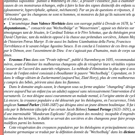
infantibus suposititiis" publiée à Wittenberg en 1667, à prouver l'existence, puis à examiner
causes de ces monstrueux échanges, enfin à faire la liste des signes distinctifs des enfants 
(gloutonnerie, hypercéphalie, aphasie, méchanceté). Par un jeu de questions et réponses, il
"démontre" que les changeons ne sont ni hommes, ni monstres du fait qu'ils naissent tels qu
et n'évoluent pas...
L'œcuménique
Jean Valence Merbitzio
dans son ouvrage publié à Dresde en 1678, la
disputationum..."
consacrée aux 'Wechselbälge" et "Wassernixen", appuie ses théories sur 
témoignages tant de Jésuites, le Cardinal Toletus et le Père Schottus, que du théologien prot
David Chyträus; tant du médecin opposé à la chasse aux prétendues sorcières, Johann Mey
de l'historien Petrus Martyr. Il cite aussi les Italiens Giambattista della Porta, Francisco
Torreblanca et le savant évêque Agostino Steuco. Il en conclut à l'existence de ces êtres eng
par le Démon, avec l'assentiment de Dieu: il ne s'agissait pas d'humains, mais de corps sa
âmes.
Erasmus Finx
dans son "Protée infernal", publié à Nuremberg en 1695, recommandai
mères, avant d'éliminer les malheureux changeons afin de récupérer leurs véritables rejeto
s'assurer de l'accord des autorités religieuses. La méthode d'élimination la plus apte à ass
retour de l'enfant enlevé consistait à ébouillanter le pauvre "Wechselbalg". Cependant, en 
dans le village silésien de Zuckermantel (aujourd'hui, Zlaté Hory), plus de cent malheureux
y compris des bébés, périrent ainsi dans les flammes.
Dans le domaine anglo-saxon, le changeon sous sa forme anglaise "changeling" désign
encore aujourd'hui un enfant (ou un adulte) supposé sans nécessairement l'intervention d'
surnaturels. Le mot désigne aussi couramment un malade mental, à l'origine atteint de cyc
Là encore, la croyance populaire a été détournée par les théologiens, en l'occurrence, l'évê
anglican
Samuel Parker
(1640-1687) qui désigna ainsi un jeune dément boulimique. Il fut 
cela par le Behemiste (disciple d'un certain Jacob Böhme)
Samuel Portage
(1633–1691), a
d'une interminable "Mundorum Explicatio" (Explication des mondes): incapable d'engendr
lui-même des héritiers, le diable se servait des sorcières et des changeons pour faire prosp
maléfices parmi les hommes.
Cette récupération des croyances populaires par les théologiens et principalement ceux
domaine germanique se traduit par la définition donnée du "Wechselbalg" dans les
diction