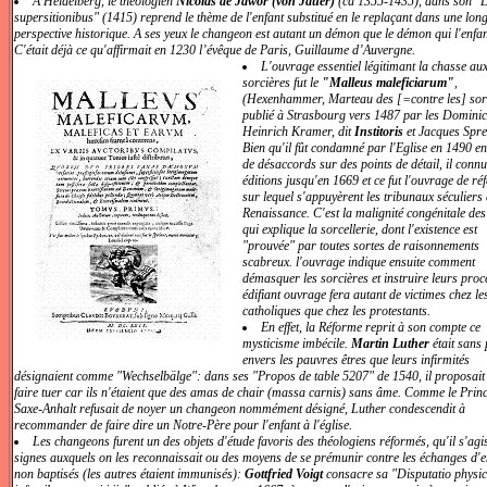
A Heidelberg, le théologien
Nicolas de Jawor (von Jauer)
(ca 1355-1435), dans son "
supersitionibus" (1415) reprend le thème de l'enfant substitué en le replaçant dans une lon
perspective historique. A ses yeux le changeon est autant un démon que le démon qui l'enfan
C'était déjà ce qu'affirmait en 1230 l’évêque de Paris, Guillaume d’Auvergne.
L'ouvrage essentiel légitimant la chasse au
sorcières fut le
"Malleus maleficiarum"
,
(Hexenhammer, Marteau des [=contre les] sorc
publié à Strasbourg vers 1487 par les Dominic
Heinrich Kramer, dit
Institoris
et Jacques Spre
Bien qu'il fût condamné par l'Eglise en 1490 e
de désaccords sur des points de détail, il connu
éditions jusqu'en 1669 et ce fut l'ouvrage de ré
sur lequel s'appuyèrent les tribunaux séculiers 
Renaissance. C'est la malignité congénitale de
qui explique la sorcellerie, dont l'existence est
"prouvée" par toutes sortes de raisonnements
scabreux. l'ouvrage indique ensuite comment
démasquer les sorcières et instruire leurs proc
édifiant ouvrage fera autant de victimes chez le
catholiques que chez les protestants.
En effet, la Réforme reprit à son compte ce
mysticisme imbécile.
Martin Luther
était sans 
envers les pauvres êtres que leurs infirmités
désignaient comme "Wechselbälge": dans ses "Propos de table 5207" de 1540, il proposait 
faire tuer car ils n'étaient que des amas de chair (massa carnis) sans âme. Comme le Prin
Saxe-Anhalt refusait de noyer un changeon nommément désigné, Luther condescendit à
recommander de faire dire un Notre-Père pour l'enfant à l'église.
Les changeons furent un des objets d'étude favoris des théologiens réformés, qu'il s'agi
signes auxquels on les reconnaissait ou des moyens de se prémunir contre les échanges d'e
non baptisés (les autres étaient immunisés):
Gottfried Voigt
consacre sa "Disputatio physic