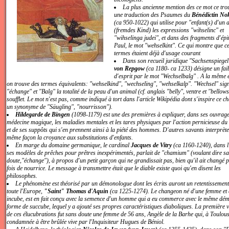
La plus ancienne mention des ce mot ce tro
une traduction des Psaumes du
Bénédictin No
(ca 950-1022) qui utilise pour "enfant(s) d'un 
(fremdes Kind) les expressions "wihselinc" et
"wihselinga judei", et dans des fragments d'épi
Paul, le mot "wehselkint". Ce qui montre que c
termes étaient déjà d'usage courant
Dans son recueil juridique "Sachsenspiege
von Repgow
(ca 1180- ca 1233) désigne un fai
d'esprit par le mot "Wechselbalg" . A la même
on trouve des termes équivalents: "wehselkind", "wechseling", "wehselkalp". "Wechsel" sign
"échange" et "Balg" la totalité de la peau d'un animal (cf. anglais "belly", ventre et "bellows
soufflet. Le mot n'est pas, comme indiqué à tort dans l'article Wikipédia dont s'inspire ce ch
un synonyme de "Säugling", "nourrisson").
Hildegarde de Bingen
(1098-1179) est une des premières à expliquer, dans ses ouvrag
médecine magique, les maladies mentales et les tares physiques par l'action pernicieuse du
et de ses suppôts qui s'en prennent ainsi à la piété des hommes. D'autres savants interprète
même façon la croyance aux substitutions d'enfants.
En marge du domaine germanique, le cardinal
Jacques de Vitry
(ca 1160-1240), dans l
ses modèles de prêches pour prêtres inexpérimentés, parlait de "chamium" (voulant dire s
doute,"échange"), à propos d'un petit garçon qui ne grandissait pas, bien qu'il ait changé 
fois de nourrice. Le message à transmettre était que le diable existe quoi qu'en disent les
philosophes.
Le phénomène est théorisé par un démonologue dont les écrits auront un retentissemen
toute l'Europe,
"Saint" Thomas d'Aquin
(ca 1225-1274). Le changeon né d'une femme et 
incube, est en fait conçu avec la semence d'un homme qui a eu commerce avec le même dé
forme de succube, lequel y a ajouté ses propres caractéristiques diaboliques. La première v
de ces élucubrations fut sans doute une femme de 56 ans, Angèle de la Barhe qui, à Toulous
condamnée à être brûlée vive par l'Inquisiteur Hugues de Béniol.