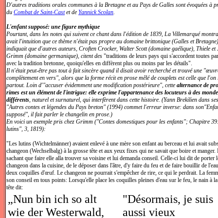
D'autres traditions orales communes à la Bretagne et au Pays de Galles sont évoquées à 
du
Combat de Saint-Cast
et de
Yannick Scolan
.
L'enfant supposé: une figure mythique
Pourtant, dans les notes qui suivent ce chant dans l'édition de 1839, La Villemarqué montrai
avait l'intuition que ce thème n'était pas propre au domaine brittonique (Galles et Bretagne)
indiquait que d'autres auteurs, Croften Crocker, Walter Scott (domaine gaélique), Thiele et
Grimm (domaine germanique), citent des
"traditions de leurs pays qui s'accordent toutes pa
avec la tradition bretonne, quoiqu'elles en diffèrent plus ou moins par les détails".
Il n'était peut-être pas tout à fait sincère quand il disait avoir recherché et trouvé une "œuvr
complètement en vers", alors que la forme récit en prose mêlé de couplets est celle que l'on
partout. Loin d'"accuser évidemment une modification postérieure", cette
alternance de pro
rimes est un élément de l'intrigue: elle exprime l'appartenance des locuteurs à des mond
différents
, naturel et surnaturel, qui interfèrent dans cette histoire. (Yann Brekilien dans se
"Autres contes et légendes du Pays breton" (1994) commet l'erreur inverse: dans son"Enfa
supposé", il fait parler le changelin en prose.)
En voici un exemple pris chez Grimm ("Contes domestiques pour les enfants"; Chapitre 39:
lutins", 3, 1819):
"Les lutins (Wichtelmänner) avaient enlevé à une mère son enfant au berceau et lui avait subs
changeon (Wechselbalg) à la grosse tête et aux yeux fixes qui ne savait que boire et manger.
sachant que faire elle alla trouver sa voisine et lui demanda conseil. Celle-ci lui dit de porter l
changeon dans la cuisine, de le déposer dans l'âtre, d'y faire du feu et de faire bouillir de l'ea
deux coquilles d'œuf. Le changeon ne pourrait s'empêcher de rire, ce qui le perdrait. La femm
son conseil en tous points: Lorsqu'elle place les coquilles pleines d'eau sur le feu, le nain à l
tête dit:
„Nun bin ich so alt
"Désormais, je suis
wie der Westerwald,
aussi vieux