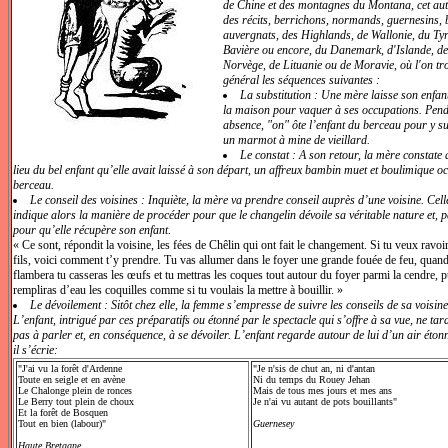
de Chine et des montagnes du Montana, cet aut
des récits, berrichons, normands, guernesins, 
auvergnats, des Highlands, de Wallonie, du Tyr
Bavière ou encore, du Danemark, d'Islande, de
Norvège, de Lituanie ou de Moravie, où l'on tr
général les séquences suivantes :
La substitution : Une mère laisse son enfant
la maison pour vaquer à ses occupations. Pen
absence, "on" ôte l’enfant du berceau pour y su
un marmot à mine de vieillard.
Le constat : A son retour, la mère constate
lieu du bel enfant qu’elle avait laissé à son départ, un affreux bambin muet et boulimique o
berceau.
Le conseil des voisines : Inquiète, la mère va prendre conseil auprès d’une voisine. Celle
indique alors la manière de procéder pour que le changelin dévoile sa véritable nature et, p
pour qu’elle récupère son enfant.
« Ce sont, répondit la voisine, les fées de Chêlin qui ont fait le changement. Si tu veux ravoi
fils, voici comment t’y prendre. Tu vas allumer dans le foyer une grande fouée de feu, quand
flambera tu casseras les œufs et tu mettras les coques tout autour du foyer parmi la cendre, p
rempliras d’eau les coquilles comme si tu voulais la mettre à bouillir. »
Le dévoilement : Sitôt chez elle, la femme s’empresse de suivre les conseils de sa voisine
L’enfant, intrigué par ces préparatifs ou étonné par le spectacle qui s’offre à sa vue, ne tar
pas à parler et, en conséquence, à se dévoiler. L’enfant regarde autour de lui d’un air éton
il s’écrie:
"J'ai vu la forêt d'Ardenne
"Je n'sis de chut an, ni d'antan
Toute en seigle et en avène
Ni du temps du Rouey Jehan
Le Chalonge plein de ronces
Mais de tous mes jours et mes ans
Le Berry tout plein de choux
Je n'ai vu autant de pots bouillants"
Et la forêt de Bosquen
Tout en bien (labour)"
Guernesey
Haute Bretagne