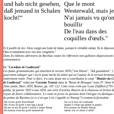
und hab nicht gesehen,
Que le mont
daß jemand in Schalen
Westerwald, mais je
kocht!“
N'ai jamais vu qu'on
bouillir
De l'eau dans des
coquilles d'œufs."
Et il pouffe de rire. Alors surgit une foule de lutins, portant le véritable enfant. Ils le dépose
l'âtre et emmènent avec eux leur congénère."
Dans les éditions ultérieures du Barzhaz, toutes les références non-galloises disparaissent 
commentaires.
Le
"Cornikan de Coatbrezal"
Les fautes grammaticales qui entachent la version 1839 ("seiz blizien", "dek gounideien"..)
pourraient indiquer que c'est le jeune barde lui même qui est l'auteur de la version bretonn
entièrement rimée. Pour ce faire, il a sans doute mis à contribution le conte
"Histoire du 
de Coatbrezal"
relaté par
Corentin Tranois
dans la "Revue de Bretagne" tome IV -3ème li
2ème année, Mars 1834, Rennes, pp. 118 -122. Cette revue créée par Louis Dufilhol (1791
publia, de janvier 1833 à mai 1834, une série d'articles illustrés de 6 chansons en breton 
reçues de divers collaborateurs. Le conte en prose en question dont l'intrigue est identique à
du poème du Barzhaz (si ce n'est que Loïc s'appelle ici Nannig"!) contient la formulette:
Me 'm-eus gwelt Koat Brezal
J'ai vu le bois de Coatbrezal
Me 'm-eus eñ gwelt e mez hag e gwial
Quand il n'était que glands et gaules;
Ha me 'm-eus eñ gwelt e zolioù e maner Brezal
Puis poutres du Manoir Brezal.
Ha biskoaz n'em-eus gwelt kemend-all.
Jamais n'ai vu chose si drôle!