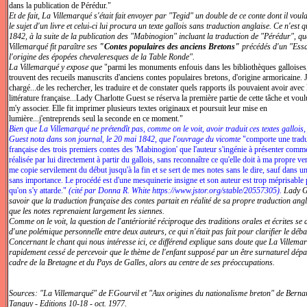
dans la publication de Pérédur."
Et de fait, La Villemarqué s'était fait envoyer par "Tegid" un double de ce conte dont il voula
le sujet d'un livre et celui-ci lui procura un texte gallois sans traduction anglaise. Ce n'est 
1842, à la suite de la publication des "Mabinogion" incluant la traduction de "Pérédur", q
Villemarqué fit paraître ses
"Contes populaires des anciens Bretons"
précédés d'un "Essa
l'origine des épopées chevaleresques de la Table Ronde".
La Villemarqué y expose que
"parmi les monuments enfouis dans les bibliothèques galloises
trouvent des recueils manuscrits d'anciens contes populaires bretons, d'origine armoricaine. 
chargé...de les rechercher, les traduire et de constater quels rapports ils pouvaient avoir avec 
littérature française...Lady Charlotte Guest se réserva la première partie de cette tâche et voul
m'y associer. Elle fit imprimer plusieurs textes originaux et poursuit leur mise en
lumière...j'entreprends seul la seconde en ce moment."
Bien que La Villemarqué ne prétendît pas, comme on le voit, avoir traduit ces textes gallois
Guest nota dans son journal, le 20 mai 1842, que l'ouvrage du vicomte
"comporte une trad
française des trois premiers contes des 'Mabinogion' que l'auteur s'ingénie à présenter comm
réalisée par lui directement à partir du gallois, sans reconnaître ce qu'elle doit à ma propre ver
me copie servilement du début jusqu'à la fin et se sert de mes notes sans le dire, sauf dans u
sans importance. Le procédé est d'une mesquinerie insigne et son auteur est trop méprisable
qu'on s'y attarde."
(cité par Donna R. White https://www.jstor.org/stable/20557305).
Lady Gu
savoir que la traduction française des contes partait en réalité de sa propre traduction angl
que les notes reprenaient largement les siennes.
Comme on le voit, la question de l'antériorité réciproque des traditions orales et écrites se 
d'une polémique personnelle entre deux auteurs, ce qui n'était pas fait pour clarifier le déba
Concernant le chant qui nous intéresse ici, ce différend explique sans doute que La Villemar
rapidement cessé de percevoir que le thème de l'enfant supposé par un être surnaturel dépas
cadre de la Bretagne et du Pays de Galles, alors au centre de ses préoccupations.
Sources: "La Villemarqué" de F.Gourvil et "Aux origines du nationalisme breton" de Berna
Tanguy - Editions 10-18 - oct. 1977.