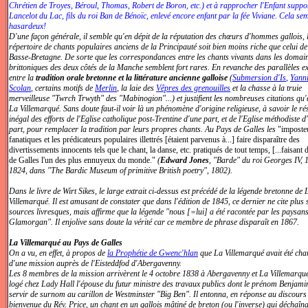
Chrétien de Troyes, Béroul, Thomas, Robert de Boron, etc.) et à rapprocher l'Enfant suppo
Lancelot du Lac, fils du roi Ban de Bénoïc, enlevé encore enfant par la fée Viviane. Cela se
hasardeux!
D'une façon générale, il semble qu'en dépit de la réputation des chœurs d'hommes gallois, 
répertoire de chants populaires anciens de la Principauté soit bien moins riche que celui de
Basse-Bretagne. De sorte que les correspondances entre les chants vivants dans les domai
brittoniques des deux côtés de la Manche semblent fort rares. En revanche des parallèles ex
entre la
tradition orale bretonne et la littérature ancienne galloise
(
Submersion d'Is
,
Yann
Scolan
, certains motifs de
Merlin
, la laie des
Vêpres des grenouilles
et la chasse à la truie
merveilleuse "Twrch Trwyth" des "Mabinogion"...) et justifient les nombreuses citations qu'e
La Villemarqué. Sans doute faut-il voir là un phénomène d'origine religieuse, à savoir le rés
inégal des efforts de l'Eglise catholique post-Trentine d'une part, et de l'Eglise méthodiste d
part, pour remplacer la tradition par leurs propres chants. Au Pays de Galles les
"imposte
fanatiques et les prédicateurs populaires illettrés [étaient parvenus à...] faire disparaître des
divertissements innocents tels que le chant, la danse, etc. pratiqués de tout temps, [...faisant
de Galles l'un des plus ennuyeux du monde."
(
Edward Jones
, "Barde" du roi Georges IV, 
1824, dans "The Bardic Museum of primitive British poetry", 1802).
Dans le livre de Wirt Sikes, le large extrait ci-dessus est précédé de la légende bretonne de 
Villemarqué. Il est amusant de constater que dans l'édition de 1845, ce dernier ne cite plus 
sources livresques, mais affirme que la légende "nous [=lui] a été racontée par les paysan
Glamorgan". Il enjolive sans doute la vérité car ce membre de phrase disparaît en 1867.
La Villemarqué au Pays de Galles
On a vu, en effet, à propos de
la Prophétie de Gwenc'hlan
que La Villemarqué avait été cha
d'une mission auprès de l'Eisteddfod d'Abergavenny.
Les 8 membres de la mission arrivèrent le 4 octobre 1838 à Abergavenny et La Villemarqué
logé chez Lady Hall l'épouse du futur ministre des travaux publics dont le prénom Benjamin
servir de surnom au carillon de Westminster "Big Ben". Il entonna, en réponse au discours
bienvenue du Rév. Price, un chant en un gallois mâtiné de breton (ou l'inverse) qui déchaîn