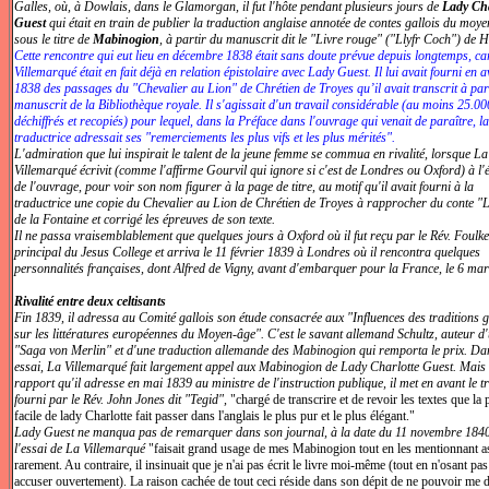
Galles, où, à Dowlais, dans le Glamorgan, il fut l'hôte pendant plusieurs jours de
Lady Cha
Guest
qui était en train de publier la traduction anglaise annotée de contes gallois du moy
sous le titre de
Mabinogion
, à partir du manuscrit dit le "Livre rouge" ("Llyfr Coch") de H
Cette rencontre qui eut lieu en décembre 1838 était sans doute prévue depuis longtemps, ca
Villemarqué était en fait déjà en relation épistolaire avec Lady Guest. Il lui avait fourni en a
1838 des passages du "Chevalier au Lion" de Chrétien de Troyes qu’il avait transcrit à par
manuscrit de la Bibliothèque royale. Il s'agissait d'un travail considérable (au moins 25.0
déchiffrés et recopiés) pour lequel, dans la Préface dans l'ouvrage qui venait de paraître, la
traductrice adressait ses "remerciements les plus vifs et les plus mérités".
L'admiration que lui inspirait le talent de la jeune femme se commua en rivalité, lorsque La
Villemarqué écrivit (comme l'affirme Gourvil qui ignore si c'est de Londres ou Oxford) à l'
de l'ouvrage, pour voir son nom figurer à la page de titre, au motif qu'il avait fourni à la
traductrice une copie du Chevalier au Lion de Chrétien de Troyes à rapprocher du conte 
de la Fontaine et corrigé les épreuves de son texte.
Il ne passa vraisemblablement que quelques jours à Oxford où il fut reçu par le Rév. Foulke
principal du Jesus College et arriva le 11 février 1839 à Londres où il rencontra quelques
personnalités françaises, dont Alfred de Vigny, avant d'embarquer pour la France, le 6 mar
Rivalité entre deux celtisants
Fin 1839, il adressa au Comité gallois son étude consacrée aux "Influences des traditions g
sur les littératures européennes du Moyen-âge". C'est le savant allemand Schultz, auteur d
"Saga von Merlin" et d'une traduction allemande des Mabinogion qui remporta le prix. Da
essai, La Villemarqué fait largement appel aux Mabinogion de Lady Charlotte Guest. Mais 
rapport qu'il adresse en mai 1839 au ministre de l'instruction publique, il met en avant le tr
fourni par le Rév. John Jones dit "Tegid",
"chargé de transcrire et de revoir les textes que la
facile de lady Charlotte fait passer dans l'anglais le plus pur et le plus élégant."
Lady Guest ne manqua pas de remarquer dans son journal, à la date du 11 novembre 1840
l'essai de La Villemarqué
"faisait grand usage de mes Mabinogion tout en les mentionnant a
rarement. Au contraire, il insinuait que je n'ai pas écrit le livre moi-même (tout en n'osant pa
accuser ouvertement). La raison cachée de tout ceci réside dans son dépit de ne pouvoir me 