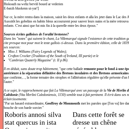
Biskoazh na weliz berviñ boued ar vederien
E-barzh bluskenn ui-yar!]
Sur ce, la mère rentra dans la maison, saisit les deux enfants et alla les jeter dans le Lac des 
Aussitôt les gobelins en habits bleus accoururent pour sauver leurs nains et la mère retrouva
enfants. C'est ainsi que fut mis fin à la querelle entre les deux époux."
Sources écrites galloises de l'oralité bretonne?
Dans les "notes" qui suivent le chant, La Villemarqué signale l'existence de cette tradition ga
cite presque mot pour mot le texte gallois ci-dessus. Dans la première édition, celle de 1839, 
ses sources:
Miss J. Williams (Fairy Legends of Wales);
Crofton Crocker (Tradition of the South of Ireland, III partie) et le
"Cambrian Quaterly Magazine" (t. II p.86).
Il en déduit, sans doute trop hâtivement,
"que cette ballade
remonte pour le fond à une é
antérieure à la séparation définitive des Bretons insulaires et des Bretons armoricains
que confirme,..., la forme ternaire des strophes et l'allitération régulière qu'elle présente d'un 
l'autre."
A ce sujet, le rapprochement que fait La Villemarqué avec un passage de la
Vie de Merlin d
Calédonie
(Vita Merlini Caledoniensis, 1150) semble tout à fait pertinent. Il écrit dans ses n
éclaircissements:
"Par un hasard extraordinaire,
Geoffroy de Monmouth
met les paroles que [l'on va] lire da
bouche de son barde sorcier."
Roboris annosi silva
Dans cette forêt se
stat quercus in ista
dresse un chêne